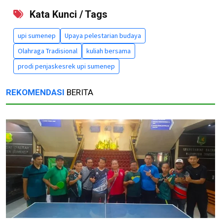
Kata Kunci / Tags
upi sumenep
Upaya pelestarian budaya
Olahraga Tradisional
kuliah bersama
prodi penjaskesrek upi sumenep
REKOMENDASI
BERITA