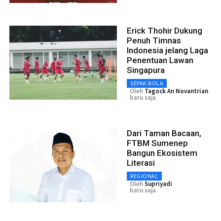
Erick Thohir Dukung
Penuh Timnas
Indonesia jelang Laga
Penentuan Lawan
Singapura
SEPAK BOLA
Oleh
Tagock An Novantrian
baru saja
Dari Taman Bacaan,
FTBM Sumenep
Bangun Ekosistem
Literasi
REGIONAL
Oleh
Supriyadi
baru saja