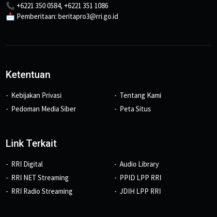
📞 +6221 350 0584, +6221 351 1086
📩 Pemberitaan: beritapro3@rri.go.id
Ketentuan
Kebijakan Privasi
Tentang Kami
Pedoman Media Siber
Peta Situs
Link Terkait
RRI Digital
Audio Library
RRI NET Streaming
PPID LPP RRI
RRI Radio Streaming
JDIH LPP RRI