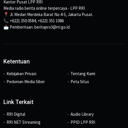
Kantor Pusat LPP RRI
Media radio berita online terpercaya - LPP RRI
📍 Jl. Medan Merdeka Barat No.4-5, Jakarta Pusat.
📞 +6221 350 0584, +6221 351 1086
📩 Pemberitaan: beritapro3@rri.go.id
Ketentuan
Kebijakan Privasi
Tentang Kami
Pedoman Media Siber
Peta Situs
Link Terkait
RRI Digital
Audio Library
RRI NET Streaming
PPID LPP RRI