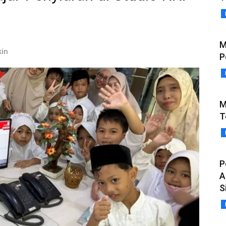
M
kin
P
M
T
P
A
S