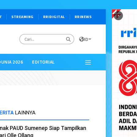
×
T
STREAMING
RRIDIGITAL
RRINEWS
ID
DUNIA 2026
EDITORIAL
ERITA
LAINNYA
nak PAUD Sumenep Siap Tampilkan
ari Olle Ollang