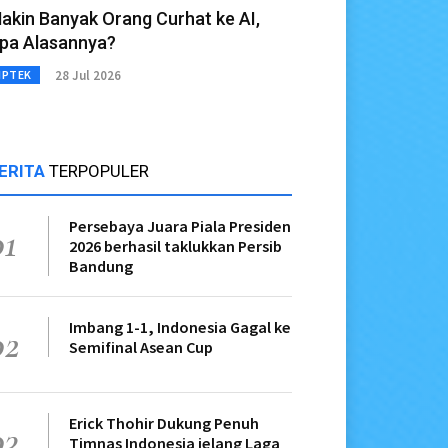
akin Banyak Orang Curhat ke AI,
pa Alasannya?
28 Jul 2026
IPTEK
ERITA
TERPOPULER
Persebaya Juara Piala Presiden
01
2026 berhasil taklukkan Persib
Bandung
Imbang 1-1, Indonesia Gagal ke
02
Semifinal Asean Cup
Erick Thohir Dukung Penuh
03
Timnas Indonesia jelang Laga