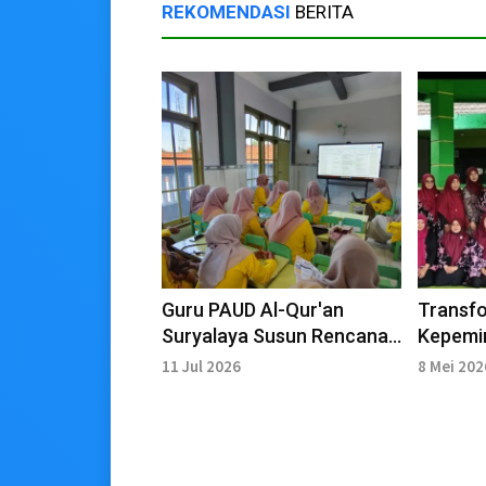
REKOMENDASI
BERITA
Guru PAUD Al-Qur'an
Transf
Suryalaya Susun Rencana
Kepemi
Pembelajaran Berbasis
PAUD Be
11 Jul 2026
8 Mei 202
Teknologi