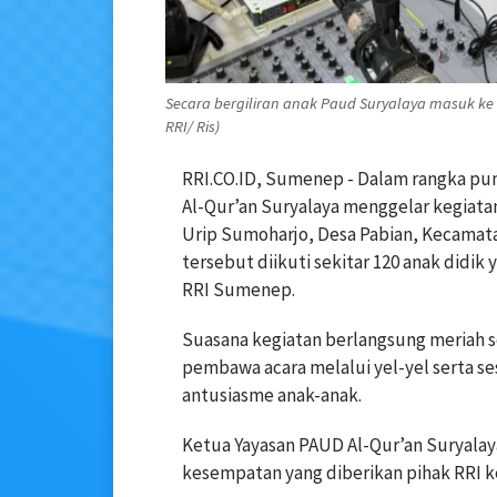
Secara bergiliran anak Paud Suryalaya masuk ke 
RRI/ Ris)
RRI.CO.ID, Sumenep - Dalam rangka pu
Al-Qur’an Suryalaya menggelar kegiata
Urip Sumoharjo, Desa Pabian, Kecamat
tersebut diikuti sekitar 120 anak didik
RRI Sumenep.
Suasana kegiatan berlangsung meriah sej
pembawa acara melalui yel-yel serta 
antusiasme anak-anak.
Ketua Yayasan PAUD Al-Qur’an Suryalay
kesempatan yang diberikan pihak RRI k