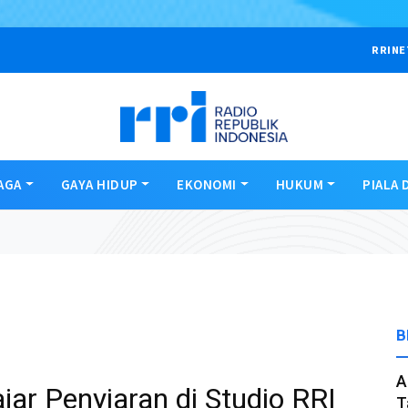
RRINE
AGA
GAYA HIDUP
EKONOMI
HUKUM
PIALA 
B
A
ar Penyiaran di Studio RRI
T