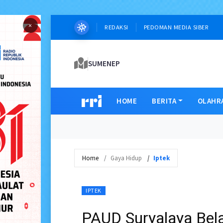
×
REDAKSI
PEDOMAN MEDIA SIBER
SUMENEP
HOME
BERITA
OLAHR
Home
Gaya Hidup
Iptek
IPTEK
PAUD Suryalaya Belaj