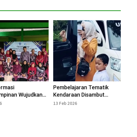
ormasi
Pembelajaran Tematik
mpinan Wujudkan
Kendaraan Disambut
rkualitas
Penuh Keceriaan
6
13 Feb 2026