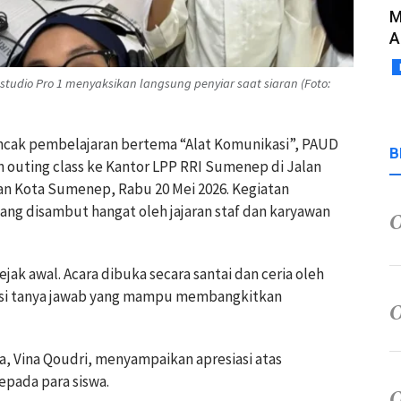
M
A
studio Pro 1 menyaksikan langsung penyiar saat siaran (Foto:
ncak pembelajaran bertema “Alat Komunikasi”, PAUD
B
n outing class ke Kantor LPP RRI Sumenep di Jalan
an Kota Sumenep, Rabu 20 Mei 2026. Kegiatan
 yang disambut hangat oleh jajaran staf dan karyawan
ak awal. Acara dibuka secara santai dan ceria oleh
sesi tanya jawab yang mampu membangkitkan
a, Vina Qoudri, menyampaikan apresiasi atas
epada para siswa.