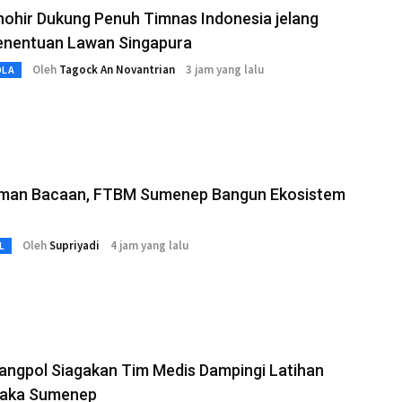
hohir Dukung Penuh Timnas Indonesia jelang
enentuan Lawan Singapura
Oleh
Tagock An Novantrian
3 jam yang lalu
OLA
aman Bacaan, FTBM Sumenep Bangun Ekosistem
Oleh
Supriyadi
4 jam yang lalu
L
angpol Siagakan Tim Medis Dampingi Latihan
raka Sumenep