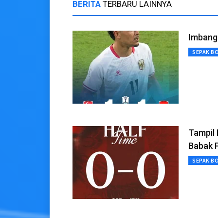
BERITA
TERBARU LAINNYA
Imbang 
SEPAK B
Tampil 
Babak 
SEPAK B