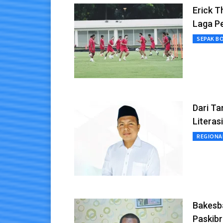
Erick T
Laga P
SEPAK B
Dari T
Literasi
REGIONA
Bakesb
Paskib