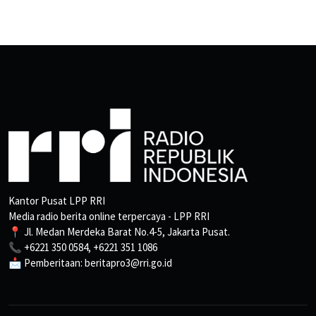
Kantor Pusat LPP RRI
Media radio berita online terpercaya - LPP RRI
📍 Jl. Medan Merdeka Barat No.4-5, Jakarta Pusat.
📞 +6221 350 0584, +6221 351 1086
📩 Pemberitaan: beritapro3@rri.go.id