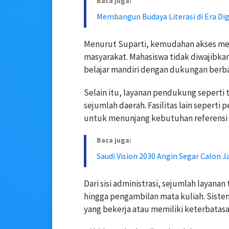
Baca juga:
Membangun Budaya Literasi di Era Dig
Menurut Suparti, kemudahan akses men
masyarakat. Mahasiswa tidak diwajibkan
belajar mandiri dengan dukungan berbag
Selain itu, layanan pendukung seperti 
sejumlah daerah. Fasilitas lain seperti
untuk menunjang kebutuhan referensi s
Baca juga:
Saudi Vision 2030 Angin Segar Calon J
Dari sisi administrasi, sejumlah layanan
hingga pengambilan mata kuliah. Sist
yang bekerja atau memiliki keterbatas