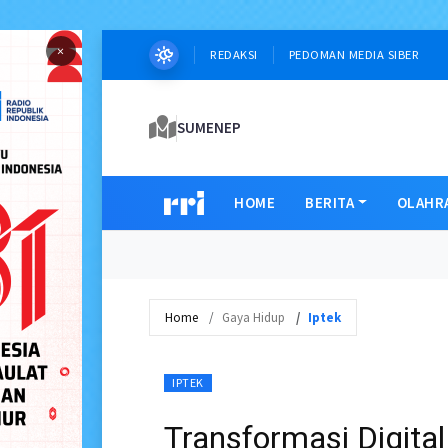
×
REDAKSI
PEDOMAN MEDIA SIBER
SUMENEP
HOME
BERITA
OLAHR
Home
Gaya Hidup
Iptek
IPTEK
Transformasi Digital