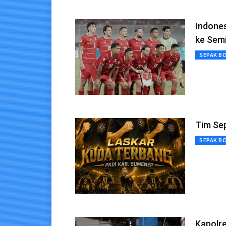
Indones
ke Sem
SEPAK B
Tim Se
SEPAK B
Kapolr