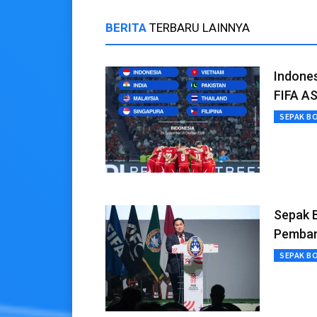
BERITA
TERBARU LAINNYA
Indone
FIFA A
SEPAK B
Sepak B
Pemban
SEPAK B