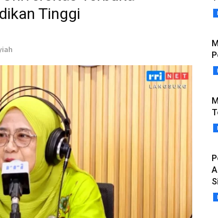
dikan Tinggi
M
syiah
P
M
T
P
A
S