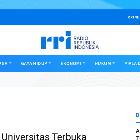
RRINE
AGA
GAYA HIDUP
EKONOMI
HUKUM
PIALA 
B
A
 Universitas Terbuka
T