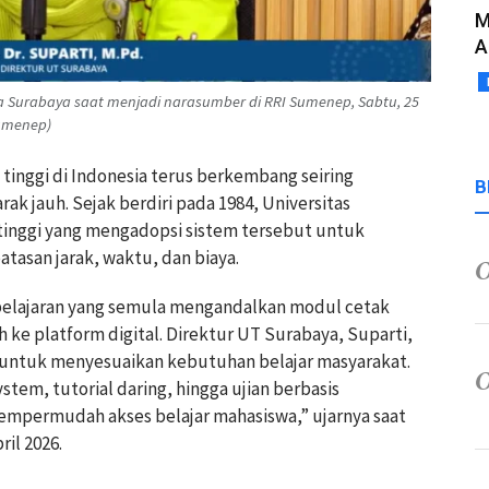
M
A
buka Surabaya saat menjadi narasumber di RRI Sumenep, Sabtu, 25
Sumenep)
tinggi di Indonesia terus berkembang seiring
B
ak jauh. Sejak berdiri pada 1984,
Universitas
tinggi yang mengadopsi sistem tersebut untuk
asan jarak, waktu, dan biaya.
lajaran yang semula mengandalkan modul cetak
lih ke platform digital. Direktur UT Surabaya,
Suparti
,
 untuk menyesuaikan kebutuhan belajar masyarakat.
em, tutorial daring, hingga ujian berbasis
empermudah akses belajar mahasiswa,” ujarnya saat
il 2026.