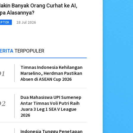
akin Banyak Orang Curhat ke AI,
pa Alasannya?
28 Jul 2026
IPTEK
ERITA
TERPOPULER
Timnas Indonesia Kehilangan
01
Marselino, Herdman Pastikan
Absen di ASEAN Cup 2026
Dua Mahasiswa UPI Sumenep
02
Antar Timnas Voli Putri Raih
Juara 3 Leg 1 SEA V League
2026
Indonesia Tunggu Penetapan