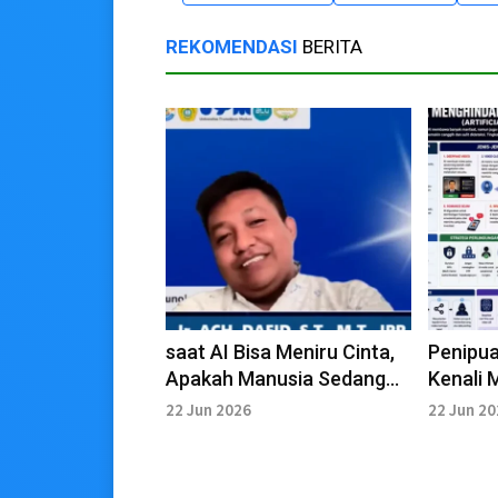
REKOMENDASI
BERITA
saat AI Bisa Meniru Cinta,
Penipua
Apakah Manusia Sedang
Kenali 
menuju Krisis
Psikolo
22 Jun 2026
22 Jun 2
Kepercayaan?
Pelaku