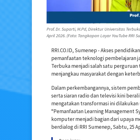
Prof. Dr. Suparti, M.Pd, Direktur Universitas Ter
April 2026. (Foto: Tangkapan Layar YouTube RRI 
RRI.CO.ID, Sumenep - Akses pendidikan 
pemanfaatan teknologi pembelajaran jar
Terbuka
menjadi salah satu perguruan 
menjangkau masyarakat dengan keterbat
Dalam perkembangannya, sistem pembe
serta siaran radio dan televisi kini bera
mengatakan transformasi ini dilakukan
“Pemanfaatan Learning Management Syst
komputer menjadi bagian dari upaya m
berdialog di RRI Sumenep, Sabtu, 25 Apr