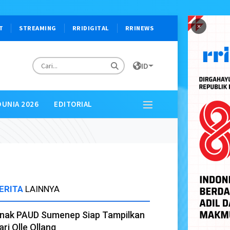
×
T
STREAMING
RRIDIGITAL
RRINEWS
ID
DUNIA 2026
EDITORIAL
ERITA
LAINNYA
nak PAUD Sumenep Siap Tampilkan
ari Olle Ollang