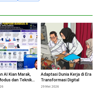
n AI Kian Marak,
Adaptasi Dunia Kerja di Era
Modus dan Teknik
Transformasi Digital
gi yang Digunakan
026
29 Mei 2026