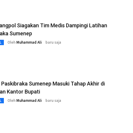
angpol Siagakan Tim Medis Dampingi Latihan
raka Sumenep
Oleh
Muhammad Ali
baru saja
L
 Paskibraka Sumenep Masuki Tahap Akhir di
an Kantor Bupati
Oleh
Muhammad Ali
baru saja
L