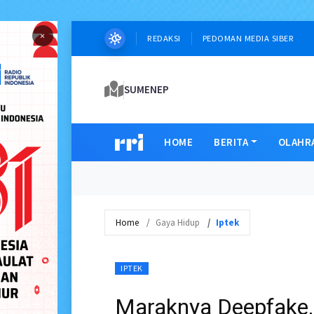
×
REDAKSI
PEDOMAN MEDIA SIBER
SUMENEP
HOME
BERITA
OLAHR
Home
Gaya Hidup
Iptek
IPTEK
Maraknya Deepfake,