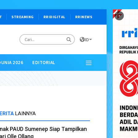
×
T
STREAMING
RRIDIGITAL
RRINEWS
ID
DUNIA 2026
EDITORIAL
ERITA
LAINNYA
nak PAUD Sumenep Siap Tampilkan
ari Olle Ollang