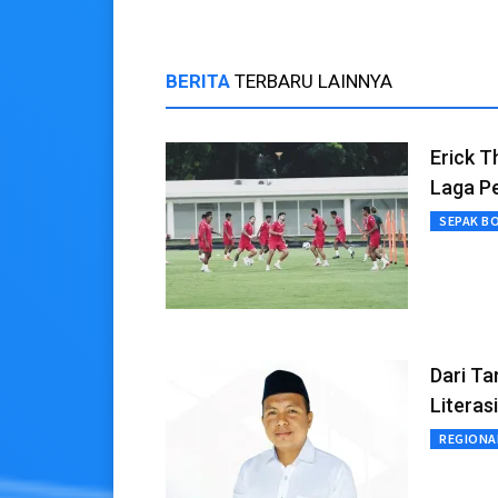
BERITA
TERBARU LAINNYA
Erick T
Laga P
SEPAK B
Dari T
Literasi
REGIONA