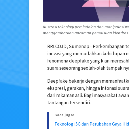
Ilustrasi teknologi pemindaian dan manipulasi 
menggambarkan ancaman pemalsuan identitas di e
RRI.CO.ID, Sumenep - Perkembangan te
inovasi yang memudahkan kehidupan ma
fenomena deepfake yang kian meresahk
suara seseorang seolah-olah tampak nya
Deepfake bekerja dengan memanfaatka
ekspresi, gerakan, hingga intonasi suara
dari rekaman asli. Bagi masyarakat aw
tantangan tersendiri.
Baca juga:
Teknologi 5G dan Perubahan Gaya Hi