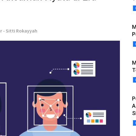
M
r - Sitti Rokayyah
P
M
T
P
A
S