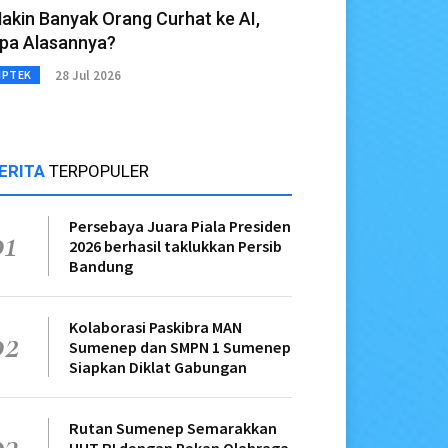
akin Banyak Orang Curhat ke AI,
pa Alasannya?
28 Jul 2026
IPTEK
ERITA
TERPOPULER
Persebaya Juara Piala Presiden
01
2026 berhasil taklukkan Persib
Bandung
Kolaborasi Paskibra MAN
02
Sumenep dan SMPN 1 Sumenep
Siapkan Diklat Gabungan
Rutan Sumenep Semarakkan
03