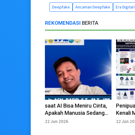
Deepfake
Ancaman Deepfake
Era Digita
REKOMENDASI
BERITA
saat AI Bisa Meniru Cinta,
Penipua
Apakah Manusia Sedang
Kenali 
menuju Krisis
Psikolo
22 Jun 2026
22 Jun 2
Kepercayaan?
Pelaku