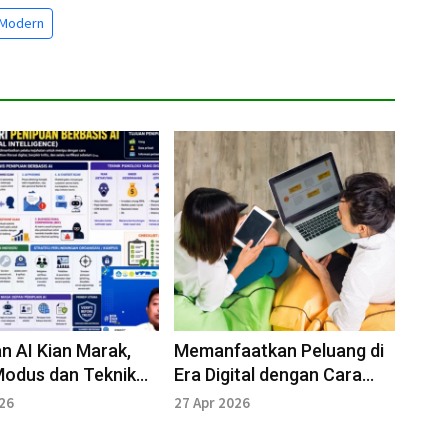
l Modern
n AI Kian Marak,
Memanfaatkan Peluang di
Modus dan Teknik
Era Digital dengan Cara
gi yang Digunakan
Cerdas
026
27 Apr 2026