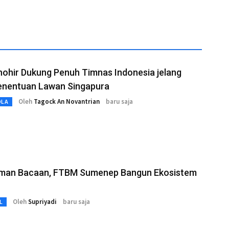
hohir Dukung Penuh Timnas Indonesia jelang
enentuan Lawan Singapura
Oleh
Tagock An Novantrian
baru saja
OLA
aman Bacaan, FTBM Sumenep Bangun Ekosistem
Oleh
Supriyadi
baru saja
L