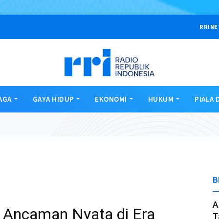
RRINE
AGA
GAYA HIDUP
EKONOMI
HUKUM
PIALA 
B
A
 Ancaman Nyata di Era
T