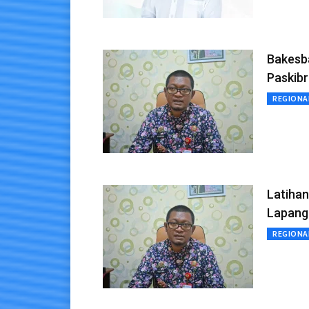
Bakesb
Paskib
REGIONA
Latihan
Lapang
REGIONA