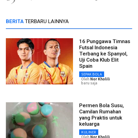
BERITA
TERBARU LAINNYA
16 Punggawa Timnas
Futsal Indonesia
Terbang ke Spanyol,
Uji Coba Klub Elit
Spain
SEPAK BOLA
Oleh
Nor Kholili
baru saja
Permen Bola Susu,
Camilan Rumahan
yang Praktis untuk
keluarga
KULINER
Oleh
Nor Kholili