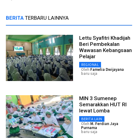
BERITA
TERBARU LAINNYA
Lettu Syafitri Khadijah
Beri Pembekalan
Wawasan Kebangsaan
Pelajar
REGIONAL
Oleh
Famelia Dwijayana
baru saja
MIN 3 Sumenep
Semarakkan HUT RI
lewat Lomba
BERITA LAIN
Oleh
M. Ferdian Jaya
Purnama
baru saja