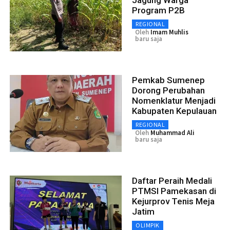
Program P2B
REGIONAL
Oleh
Imam Muhlis
baru saja
Pemkab Sumenep
Dorong Perubahan
Nomenklatur Menjadi
Kabupaten Kepulauan
REGIONAL
Oleh
Muhammad Ali
baru saja
Daftar Peraih Medali
PTMSI Pamekasan di
Kejurprov Tenis Meja
Jatim
OLIMPIK