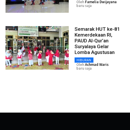
Oleh
Famelia Dwijayana
baru saja
Semarak HUT ke-81
Kemerdekaan RI,
PAUD Al-Qur’an
Suryalaya Gelar
Lomba Agustusan
HIBURAN
Oleh
Achmad Waris
baru saja