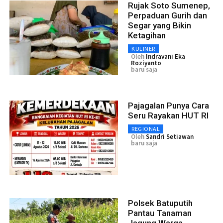
Rujak Soto Sumenep,
Perpaduan Gurih dan
Segar yang Bikin
Ketagihan
KULINER
Oleh
Indravani Eka
Roziyanto
baru saja
Pajagalan Punya Cara
Seru Rayakan HUT RI
REGIONAL
Oleh
Sandri Setiawan
baru saja
Polsek Batuputih
Pantau Tanaman
Jagung Warga