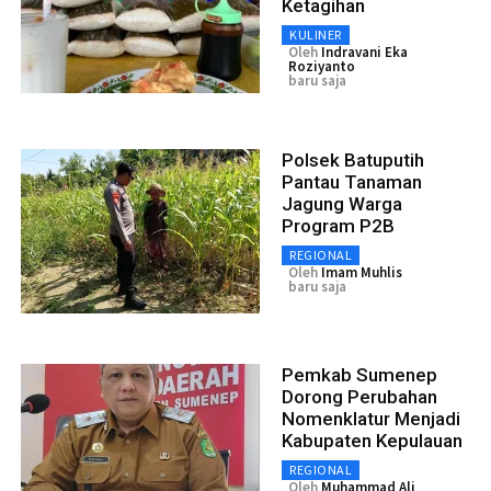
Ketagihan
KULINER
Oleh
Indravani Eka
Roziyanto
baru saja
Polsek Batuputih
Pantau Tanaman
Jagung Warga
Program P2B
REGIONAL
Oleh
Imam Muhlis
baru saja
Pemkab Sumenep
Dorong Perubahan
Nomenklatur Menjadi
Kabupaten Kepulauan
REGIONAL
Oleh
Muhammad Ali