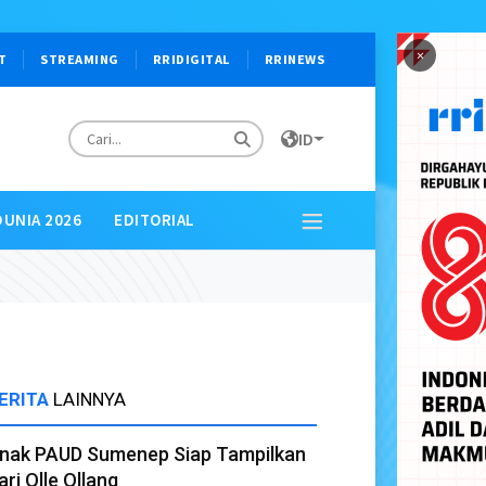
×
T
STREAMING
RRIDIGITAL
RRINEWS
ID
DUNIA 2026
EDITORIAL
ERITA
LAINNYA
nak PAUD Sumenep Siap Tampilkan
ari Olle Ollang