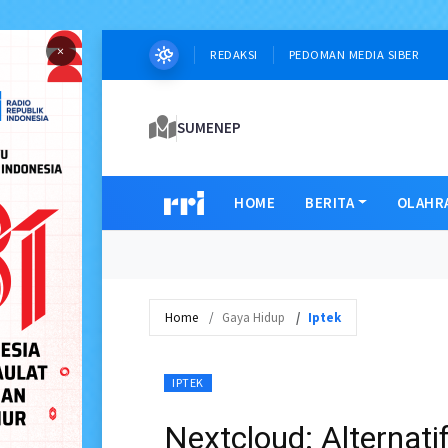
×
REDAKSI
PEDOMAN MEDIA SIBER
SUMENEP
HOME
BERITA
OLAHR
Home
Gaya Hidup
Iptek
IPTEK
Nextcloud: Alternati