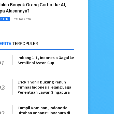
akin Banyak Orang Curhat ke AI,
pa Alasannya?
28 Jul 2026
IPTEK
ERITA
TERPOPULER
Imbang 1-1, Indonesia Gagal ke
01
Semifinal Asean Cup
Erick Thohir Dukung Penuh
02
Timnas Indonesia jelang Laga
Penentuan Lawan Singapura
Tampil Dominan, Indonesia
03
Ditahan Imbang Singapura di