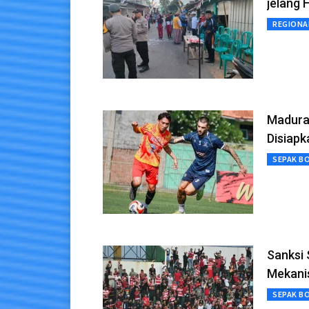
jelang 
REGIONA
Madura
Disiapk
SEPAK B
Sanksi 
Mekanis
SEPAK B