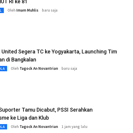
HUT RI ke 81
Oleh
Imam Muhlis
baru saja
L
 United Segera TC ke Yogyakarta, Launching Tim
an di Bangkalan
Oleh
Tagock An Novantrian
baru saja
OLA
Suporter Tamu Dicabut, PSSI Serahkan
me ke Liga dan Klub
Oleh
Tagock An Novantrian
1 jam yang lalu
OLA