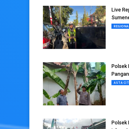
Live Re
Sumenep
REGIONA
Polsek
Pangan
ASTA CI
Polsek 