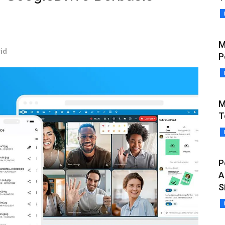
M
rid
P
M
T
P
A
S