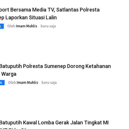
port Bersama Media TV, Satlantas Polresta
 Laporkan Situasi Lalin
Oleh
Imam Muhlis
baru saja
L
 Batuputih Polresta Sumenep Dorong Ketahanan
 Warga
Oleh
Imam Muhlis
baru saja
TA
Batuputih Kawal Lomba Gerak Jalan Tingkat MI