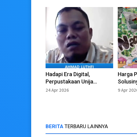
Hadapi Era Digital,
Harga Pl
Perpustakaan Unija
Solusin
Perkuat Koleksi dan
24 Apr 2026
9 Apr 202
Layanan
BERITA
TERBARU LAINNYA