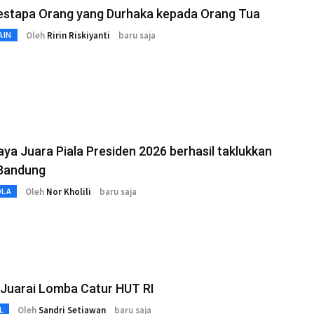
estapa Orang yang Durhaka kepada Orang Tua
Oleh
Ririn Riskiyanti
baru saja
AIN
ya Juara Piala Presiden 2026 berhasil taklukkan
 Bandung
Oleh
Nor Kholili
baru saja
OLA
 Juarai Lomba Catur HUT RI
Oleh
Sandri Setiawan
baru saja
L