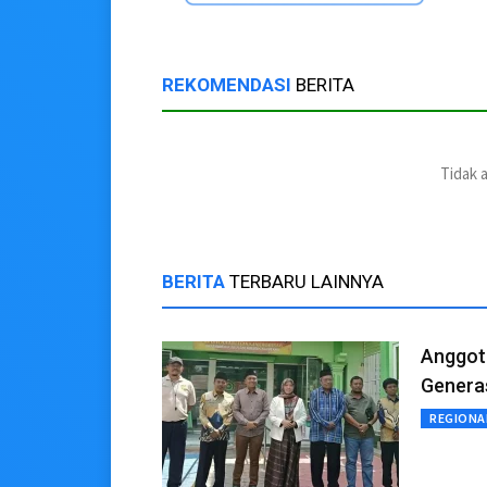
REKOMENDASI
BERITA
Tidak 
BERITA
TERBARU LAINNYA
Anggot
Generas
REGIONA