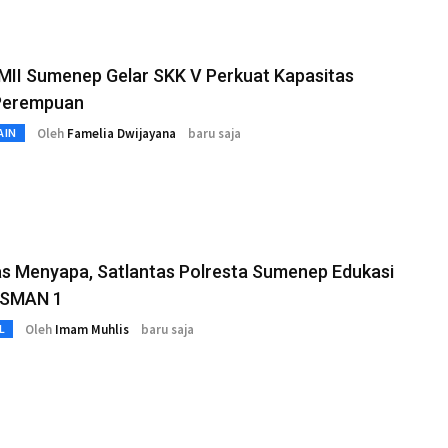
MII Sumenep Gelar SKK V Perkuat Kapasitas
Perempuan
Oleh
Famelia Dwijayana
baru saja
AIN
as Menyapa, Satlantas Polresta Sumenep Edukasi
r SMAN 1
Oleh
Imam Muhlis
baru saja
L