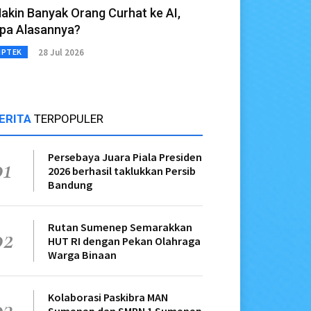
akin Banyak Orang Curhat ke AI,
pa Alasannya?
28 Jul 2026
IPTEK
ERITA
TERPOPULER
Persebaya Juara Piala Presiden
01
2026 berhasil taklukkan Persib
Bandung
Rutan Sumenep Semarakkan
02
HUT RI dengan Pekan Olahraga
Warga Binaan
Kolaborasi Paskibra MAN
03