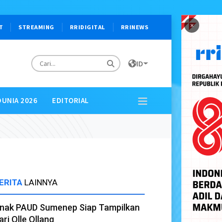
×
T
STREAMING
RRIDIGITAL
RRINEWS
ID
DUNIA 2026
EDITORIAL
ERITA
LAINNYA
nak PAUD Sumenep Siap Tampilkan
ari Olle Ollang