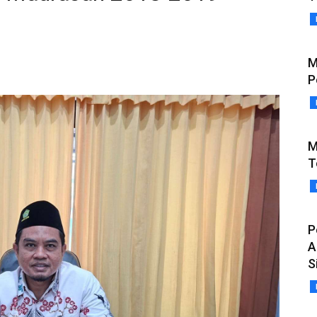
M
P
M
T
P
A
S