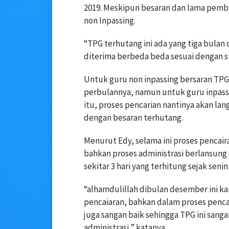
2019. Meskipun besaran dan lama pemba
non Inpassing.
“TPG terhutang ini ada yang tiga bulan
diterima berbeda beda sesuai dengan st
Untuk guru non inpassing bersaran TPG 
perbulannya, namun untuk guru inpassin
itu, proses pencarian nantinya akan la
dengan besaran terhutang.
Menurut Edy, selama ini proses pencair
bahkan proses administrasi berlansung
sekitar 3 hari yang terhitung sejak seni
“alhamdulillah dibulan desember ini ka
pencaiaran, bahkan dalam proses pencair
juga sangan baik sehingga TPG ini sa
administrasi,” katanya.