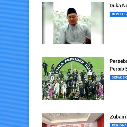
Duka N
BERITA L
Perseba
Persib
SEPAK B
Zubairi
REGIONA