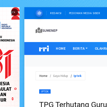
×
REDAKSI
PEDOMAN MEDIA SIBER
SUMENEP
HOME
BERITA
OLAHR
Home
Gaya Hidup
Iptek
IPTEK
TPG Terhutang Gur