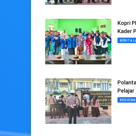
Kopri P
Kader 
BERITA L
Polant
Pelaja
REGIONA