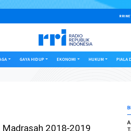
RRINE
AGA
GAYA HIDUP
EKONOMI
HUKUM
PIALA 
B
A
u Madrasah 2018-2019
T