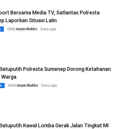
port Bersama Media TV, Satlantas Polresta
 Laporkan Situasi Lalin
Oleh
Imam Muhlis
baru saja
L
 Batuputih Polresta Sumenep Dorong Ketahanan
 Warga
Oleh
Imam Muhlis
baru saja
TA
Batuputih Kawal Lomba Gerak Jalan Tingkat MI