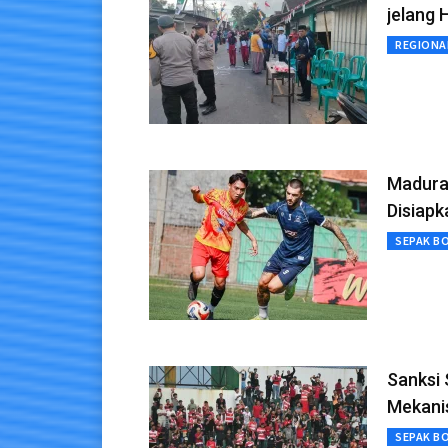
jelang 
REGIONA
Madura
Disiapk
SEPAK B
Sanksi 
Mekanis
SEPAK B