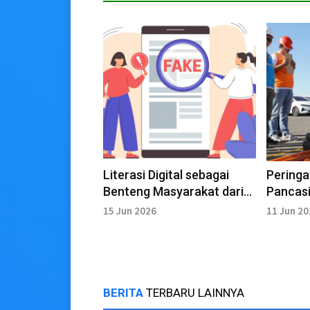
Literasi Digital sebagai
Peringat
Benteng Masyarakat dari
Pancasi
Hoaks dan Disinformasi
Tingka
15 Jun 2026
11 Jun 2
K3
BERITA
TERBARU LAINNYA