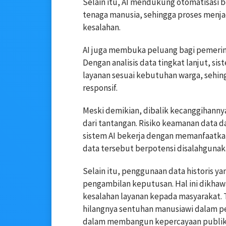
Selain itu, AI mendukung otomatisasi
tenaga manusia, sehingga proses menja
kesalahan.
AI juga membuka peluang bagi pemerin
Dengan analisis data tingkat lanjut, s
layanan sesuai kebutuhan warga, sehin
responsif.
Meski demikian, dibalik kecanggihanny
dari tantangan. Risiko keamanan data d
sistem AI bekerja dengan memanfaatkan 
data tersebut berpotensi disalahguna
Selain itu, penggunaan data historis 
pengambilan keputusan. Hal ini dikha
kesalahan layanan kepada masyarakat. T
hilangnya sentuhan manusiawi dalam pe
dalam membangun kepercayaan publik