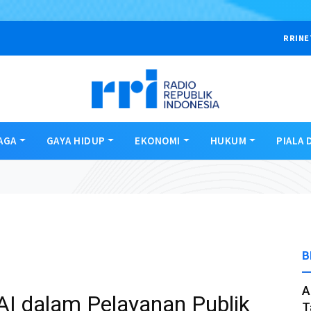
RRINE
AGA
GAYA HIDUP
EKONOMI
HUKUM
PIALA 
B
A
AI dalam Pelayanan Publik
T