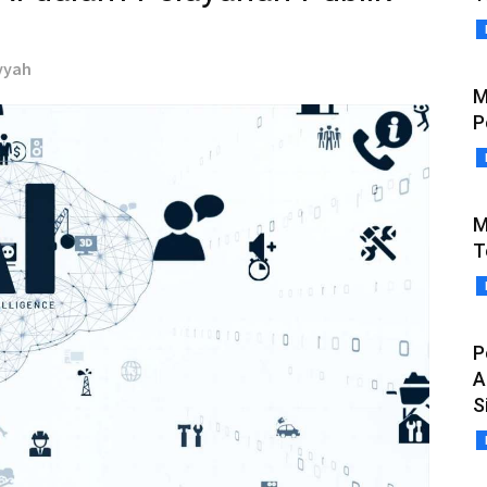
ayyah
M
P
M
T
P
A
S