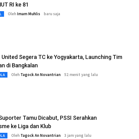
HUT RI ke 81
Oleh
Imam Muhlis
baru saja
L
 United Segera TC ke Yogyakarta, Launching Tim
an di Bangkalan
Oleh
Tagock An Novantrian
52 menit yang lalu
OLA
Suporter Tamu Dicabut, PSSI Serahkan
me ke Liga dan Klub
Oleh
Tagock An Novantrian
3 jam yang lalu
OLA