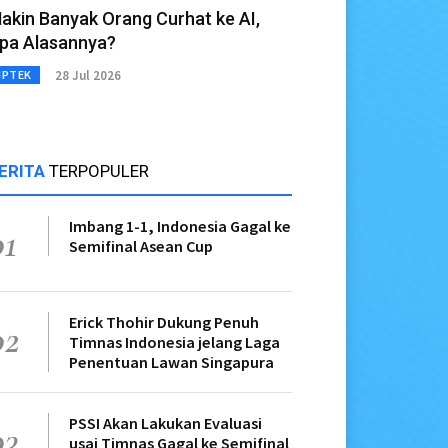
akin Banyak Orang Curhat ke AI,
pa Alasannya?
28 Jul 2026
IPTEK
ERITA
TERPOPULER
Imbang 1-1, Indonesia Gagal ke
01
Semifinal Asean Cup
Erick Thohir Dukung Penuh
02
Timnas Indonesia jelang Laga
Penentuan Lawan Singapura
PSSI Akan Lakukan Evaluasi
03
usai Timnas Gagal ke Semifinal