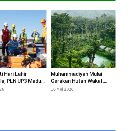
i Hari Lahir
Muhammadiyah Mulai
la, PLN UP3 Madura
Gerakan Hutan Wakaf,
tkan Pengawasan
Solusi Baru Hadapi Krisis
026
16 Mei 2026
Iklim?