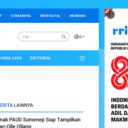
×
T
STREAMING
RRIDIGITAL
RRINEWS
ID
DUNIA 2026
EDITORIAL
ERITA
LAINNYA
nak PAUD Sumenep Siap Tampilkan
ari Olle Ollang