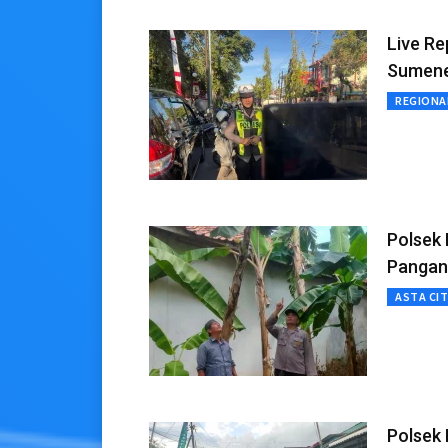
Live Re
Sumenep
REGIONA
Polsek
Pangan
ASTA CI
Polsek 