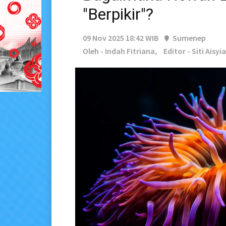
"Berpikir"?
09 Nov 2025 18:42 WIB
Sumenep
Oleh - Indah Fitriana,
Editor - Siti Aisyi