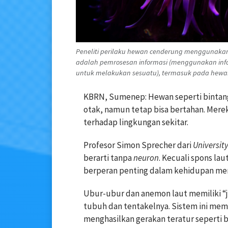
Peneliti perilaku hewan cenderung menggunakan ka
adalah pemrosesan informasi (menggunakan infor
untuk melakukan sesuatu), termasuk pada hewan 
KBRN, Sumenep: Hewan seperti bintang
otak, namun tetap bisa bertahan. Mer
terhadap lingkungan sekitar.
Profesor Simon Sprecher dari
Universit
berarti tanpa
neuron
. Kecuali spons lau
berperan penting dalam kehidupan me
Ubur-ubur dan anemon laut memiliki “j
tubuh dan tentakelnya. Sistem ini m
menghasilkan gerakan teratur seperti