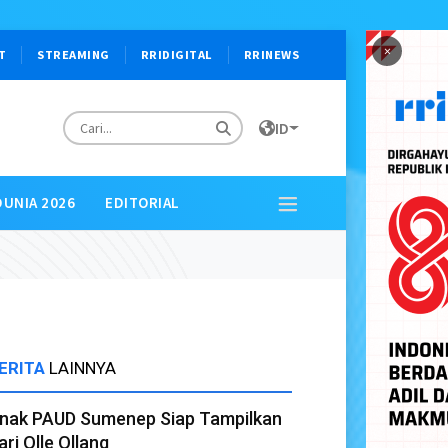
×
T
STREAMING
RRIDIGITAL
RRINEWS
ID
DUNIA 2026
EDITORIAL
ERITA
LAINNYA
nak PAUD Sumenep Siap Tampilkan
ari Olle Ollang