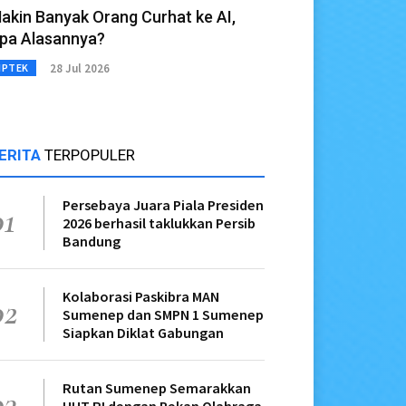
akin Banyak Orang Curhat ke AI,
pa Alasannya?
28 Jul 2026
IPTEK
ERITA
TERPOPULER
Persebaya Juara Piala Presiden
01
2026 berhasil taklukkan Persib
Bandung
Kolaborasi Paskibra MAN
02
Sumenep dan SMPN 1 Sumenep
Siapkan Diklat Gabungan
Rutan Sumenep Semarakkan
03