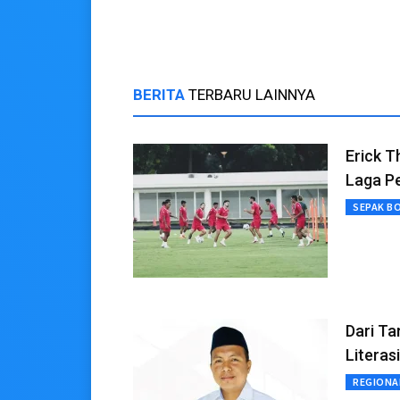
BERITA
TERBARU LAINNYA
Erick T
Laga P
SEPAK B
Dari T
Literasi
REGIONA