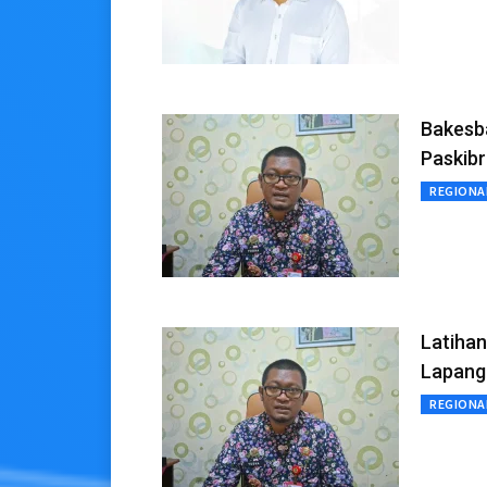
Bakesb
Paskib
REGIONA
Latihan
Lapang
REGIONA