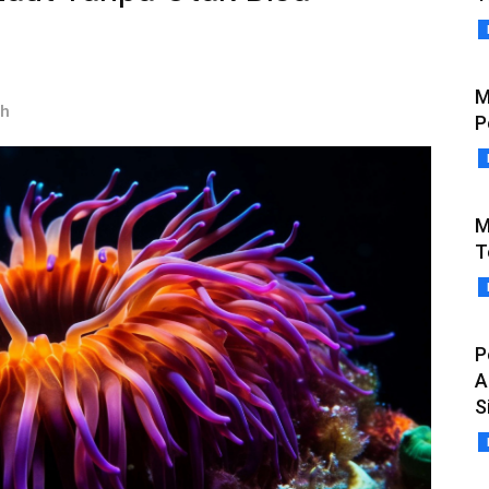
M
ah
P
M
T
P
A
S