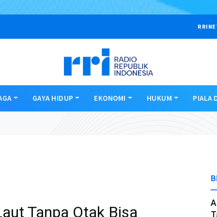
RRINE
AGA
GAYA HIDUP
EKONOMI
HUKUM
PIALA 
B
A
ut Tanpa Otak Bisa
T