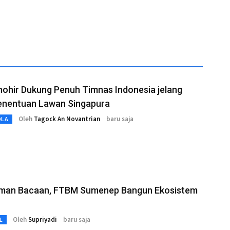
hohir Dukung Penuh Timnas Indonesia jelang
enentuan Lawan Singapura
Oleh
Tagock An Novantrian
baru saja
OLA
aman Bacaan, FTBM Sumenep Bangun Ekosistem
Oleh
Supriyadi
baru saja
L