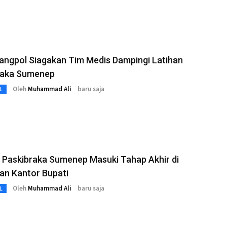
angpol Siagakan Tim Medis Dampingi Latihan
raka Sumenep
Oleh
Muhammad Ali
baru saja
L
 Paskibraka Sumenep Masuki Tahap Akhir di
an Kantor Bupati
Oleh
Muhammad Ali
baru saja
L