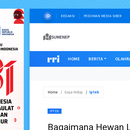
×
REDAKSI
PEDOMAN MEDIA SIBER
SUMENEP
HOME
BERITA
OLAHR
Home
Gaya Hidup
Iptek
IPTEK
Bagaimana Hewan La