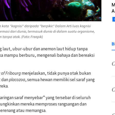
M
A
ta "kognisi" daripada "berpikir." Dalam Arti luas kognisi
masi dari dunia, termasuk dunia di dalam suatu organisme,
tanpa otak. (Foto: Freepik)
B
 laut, ubur-ubur dan anemon laut hidup tanpa
eka mampu berburu, mengenali bahaya dan bereaksi
y of Fribourg
menjelaskan, tidak punya otak bukan
t dan
placozoa
, semua hewan memiliki sel saraf yang
reka.
aringan saraf menyebar” yang tersebar di seluruh
emungkinkan mereka memproses rangsangan dan
 berenang atau memangsa.