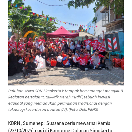
Puluhan siswa SDN Simokerto V tampak bersemangat mengikuti
kegiatan bertajuk “Otak-Atik Merah Putih”, sebuah inovasi
edukatif yang memadukan permainan tradisional dengan
teknologi kecerdasan buatan (AI). (Foto: Dok. PENS)
KBRN, Sumenep : Suasana ceria mewarnai Kamis
(23/10/2025) pagi di Kampung Dolanan Simokerto,