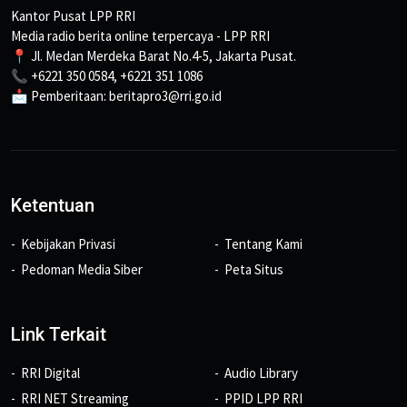
Kantor Pusat LPP RRI
Media radio berita online terpercaya - LPP RRI
📍 Jl. Medan Merdeka Barat No.4-5, Jakarta Pusat.
📞 +6221 350 0584, +6221 351 1086
📩 Pemberitaan: beritapro3@rri.go.id
Ketentuan
Kebijakan Privasi
Tentang Kami
Pedoman Media Siber
Peta Situs
Link Terkait
RRI Digital
Audio Library
RRI NET Streaming
PPID LPP RRI