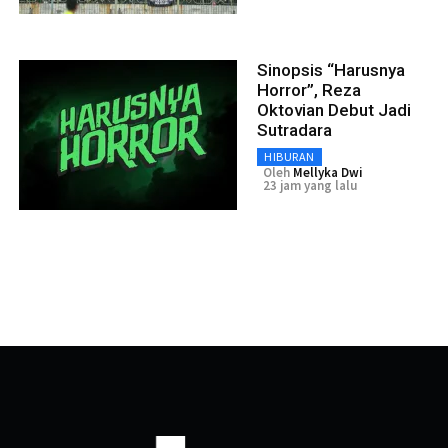
Sinopsis “Harusnya
Horror”, Reza
Oktovian Debut Jadi
Sutradara
HIBURAN
Oleh
Mellyka Dwi
23 jam yang lalu