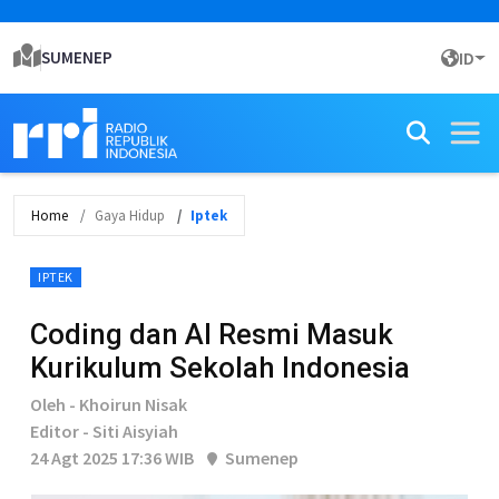
SUMENEP
ID
Home
Gaya Hidup
Iptek
IPTEK
Coding dan AI Resmi Masuk
Kurikulum Sekolah Indonesia
Oleh - Khoirun Nisak
Editor - Siti Aisyiah
24 Agt 2025 17:36 WIB
Sumenep