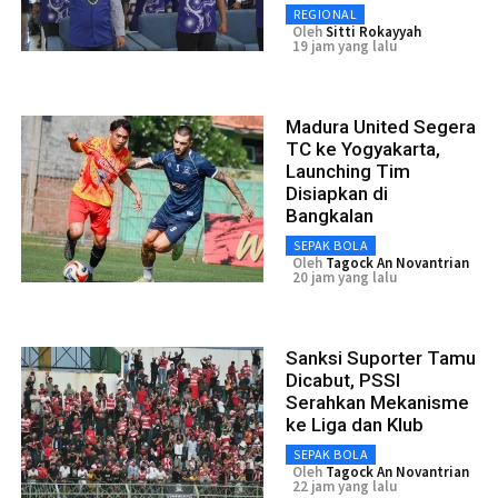
REGIONAL
Oleh
Sitti Rokayyah
19 jam yang lalu
Madura United Segera
TC ke Yogyakarta,
Launching Tim
Disiapkan di
Bangkalan
SEPAK BOLA
Oleh
Tagock An Novantrian
20 jam yang lalu
Sanksi Suporter Tamu
Dicabut, PSSI
Serahkan Mekanisme
ke Liga dan Klub
SEPAK BOLA
Oleh
Tagock An Novantrian
22 jam yang lalu