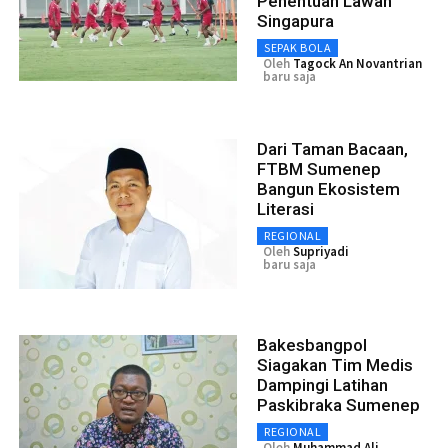
Penentuan Lawan
Singapura
SEPAK BOLA
Oleh
Tagock An Novantrian
baru saja
Dari Taman Bacaan,
FTBM Sumenep
Bangun Ekosistem
Literasi
REGIONAL
Oleh
Supriyadi
baru saja
Bakesbangpol
Siagakan Tim Medis
Dampingi Latihan
Paskibraka Sumenep
REGIONAL
Oleh
Muhammad Ali