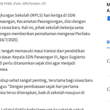
k PHBS. (Foto : RRI/Ferdian JP.)
M
A
kungan Sekolah (MPLS) hari ketiga di SDN
anaongan, Kecamatan Pasongsongan, diisi dengan
siswa baru. Kali ini, pihak sekolah bekerja sama
songan memberikan pemahaman mengenai Perilaku
16/7/2025).
B
ng tengah memasuki masa transisi dari pendidikan
h dasar. Kepala SDN Panaongan III, Agus Sugianto
erlu ditanamkan sejak dini agar menjadi
wasa.
idup sehat sangat penting, terutama bagi siswa baru
 Agus "Dengan pembiasaan sejak hari pertama
bisa terus diterapkan, baik di sekolah maupun di
ailatul Fadila hadir langsung ke sekolah untuk