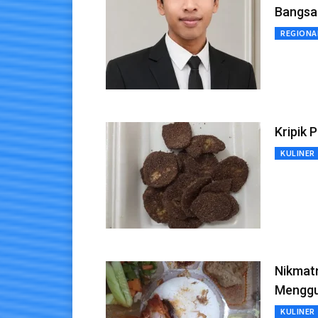
Bangsa
REGIONA
Kripik 
KULINER
Nikmat
Menggu
KULINER