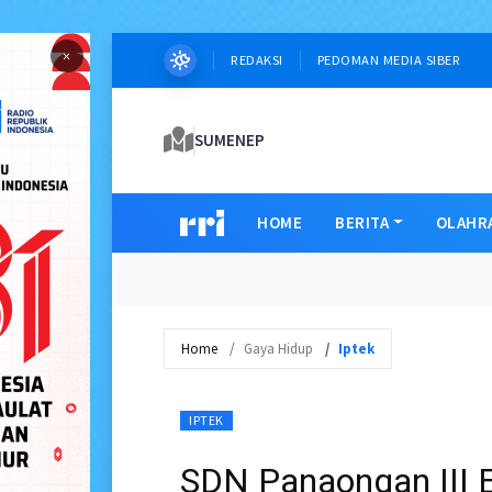
×
REDAKSI
PEDOMAN MEDIA SIBER
SUMENEP
HOME
BERITA
OLAHR
Home
Gaya Hidup
Iptek
IPTEK
SDN Panaongan III E