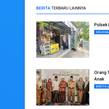
BERITA
TERBARU LAINNYA
Polsek 
REGIONA
Orang 
Anak
BERITA L