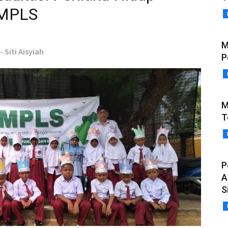
 MPLS
M
- Siti Aisyiah
P
M
T
P
A
S