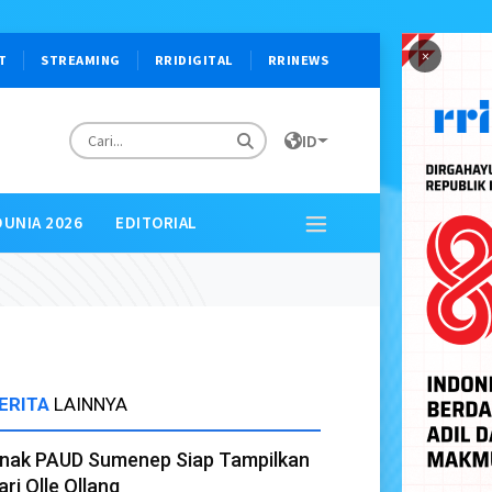
×
T
STREAMING
RRIDIGITAL
RRINEWS
ID
DUNIA 2026
EDITORIAL
ERITA
LAINNYA
nak PAUD Sumenep Siap Tampilkan
ari Olle Ollang