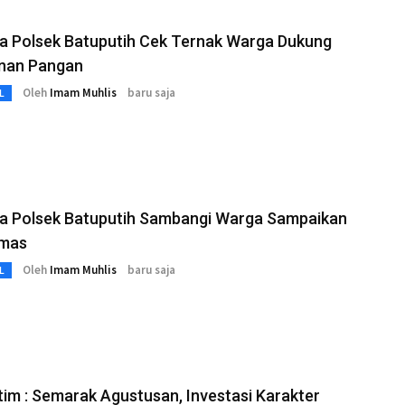
a Polsek Batuputih Cek Ternak Warga Dukung
nan Pangan
Oleh
Imam Muhlis
baru saja
L
a Polsek Batuputih Sambangi Warga Sampaikan
mas
Oleh
Imam Muhlis
baru saja
L
im : Semarak Agustusan, Investasi Karakter