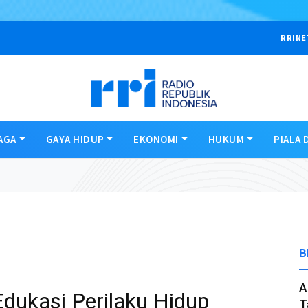
RRINE
AGA
GAYA HIDUP
EKONOMI
HUKUM
PIALA 
B
A
dukasi Perilaku Hidup
T