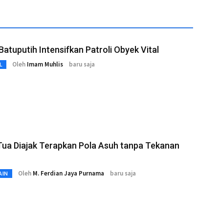
Batuputih Intensifkan Patroli Obyek Vital
Oleh
Imam Muhlis
baru saja
L
Tua Diajak Terapkan Pola Asuh tanpa Tekanan
Oleh
M. Ferdian Jaya Purnama
baru saja
AIN