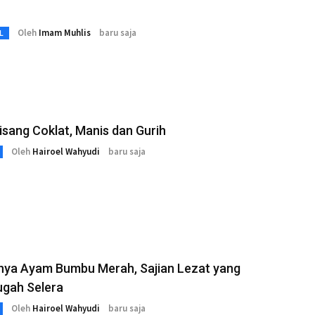
Oleh
Imam Muhlis
baru saja
L
Pisang Coklat, Manis dan Gurih
Oleh
Hairoel Wahyudi
baru saja
nya Ayam Bumbu Merah, Sajian Lezat yang
gah Selera
Oleh
Hairoel Wahyudi
baru saja