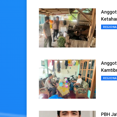
Anggot
Ketaha
REGIONA
Anggot
Kamtib
REGIONA
PBH Jat