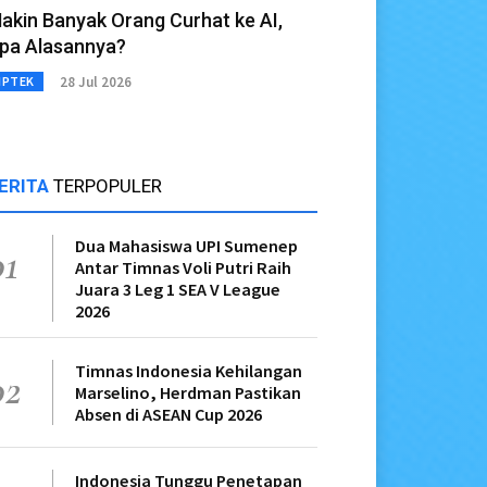
akin Banyak Orang Curhat ke AI,
pa Alasannya?
28 Jul 2026
IPTEK
ERITA
TERPOPULER
Dua Mahasiswa UPI Sumenep
01
Antar Timnas Voli Putri Raih
Juara 3 Leg 1 SEA V League
2026
Timnas Indonesia Kehilangan
02
Marselino, Herdman Pastikan
Absen di ASEAN Cup 2026
Indonesia Tunggu Penetapan