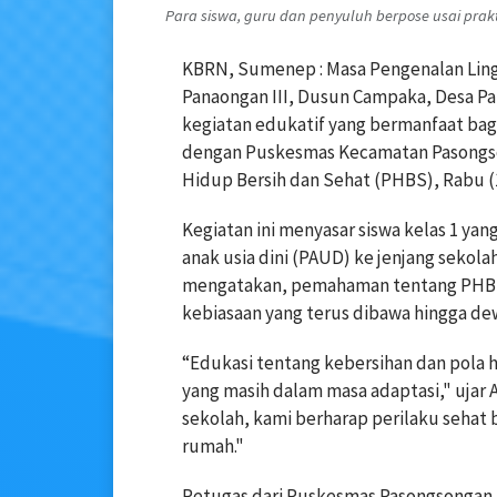
Para siswa, guru dan penyuluh berpose usai prakti
KBRN, Sumenep : Masa Pengenalan Ling
Panaongan III, Dusun Campaka, Desa P
kegiatan edukatif yang bermanfaat bagi 
dengan Puskesmas Kecamatan Pasong
Hidup Bersih dan Sehat (PHBS), Rabu (
Kegiatan ini menyasar siswa kelas 1 ya
anak usia dini (PAUD) ke jenjang sekola
mengatakan, pemahaman tentang PHBS p
kebiasaan yang terus dibawa hingga de
“Edukasi tentang kebersihan dan pola h
yang masih dalam masa adaptasi," ujar
sekolah, kami berharap perilaku sehat 
rumah."
Petugas dari Puskesmas Pasongsongan, L