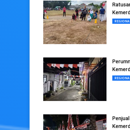
Ratusan
Kemerd
REGIONA
Perumn
Kemer
REGIONA
Penjua
Kemerd