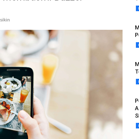
sikin
M
P
M
T
P
A
S