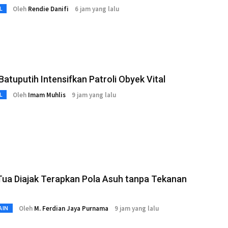
Oleh
Rendie Danifi
6 jam yang lalu
L
Batuputih Intensifkan Patroli Obyek Vital
Oleh
Imam Muhlis
9 jam yang lalu
L
Tua Diajak Terapkan Pola Asuh tanpa Tekanan
Oleh
M. Ferdian Jaya Purnama
9 jam yang lalu
AIN