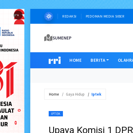
×
REDAKSI
PEDOMAN MEDIA SIBER
SUMENEP
HOME
BERITA
OLAHR
Home
Gaya Hidup
Iptek
IPTEK
Upaya Komisi 1 DP