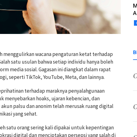
M
A
B
ah menggulirkan wacana pengaturan ketat terhadap
Salah satu usulan bahwa setiap individu hanya boleh
form media sosial. Gagasan ini diangkat dalam rapat
i, seperti TikTok, YouTube, Meta, dan lainnya.
eprihatinan terhadap maraknya penyalahgunaan
uk menyebarkan hoaks, ujaran kebencian, dan
i akun palsu dan anonim telah merusak ruang digital
kasi yang sehat.
eh satu orang sering kali dipakai untuk kepentingan
krasi digital dan menciptakan persepsi yang salah di