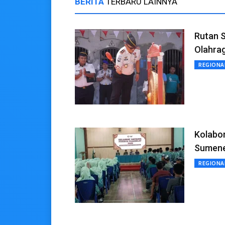
BERITA
TERBARU LAINNYA
Rutan 
Olahra
REGIONA
Kolabo
Sumene
REGIONA