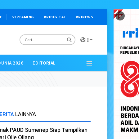
×
T
STREAMING
RRIDIGITAL
RRINEWS
ID
DUNIA 2026
EDITORIAL
ERITA
LAINNYA
nak PAUD Sumenep Siap Tampilkan
ari Olle Ollang