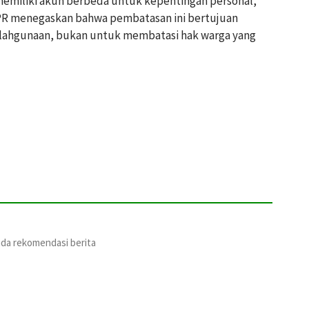
 memiliki akun berbeda untuk kepentingan personal,
DPR menegaskan bahwa pembatasan ini bertujuan
yalahgunaan, bukan untuk membatasi hak warga yang
ada rekomendasi berita