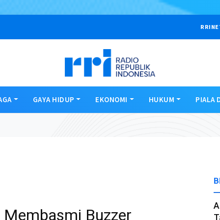
RRINE
AGA
GAYA HIDUP
EKONOMI
HUKUM
PIALA 
B
A
R Membasmi Buzzer
T