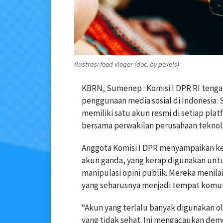
Ilustrasi food vloger (doc. by pexels)
KBRN, Sumenep : Komisi I DPR RI teng
penggunaan media sosial di Indonesia. 
memiliki satu akun resmi di setiap plat
bersama perwakilan perusahaan teknolog
Anggota Komisi I DPR menyampaikan k
akun ganda, yang kerap digunakan unt
manipulasi opini publik. Mereka menila
yang seharusnya menjadi tempat komuni
“Akun yang terlalu banyak digunakan ol
yang tidak sehat. Ini mengacaukan demo