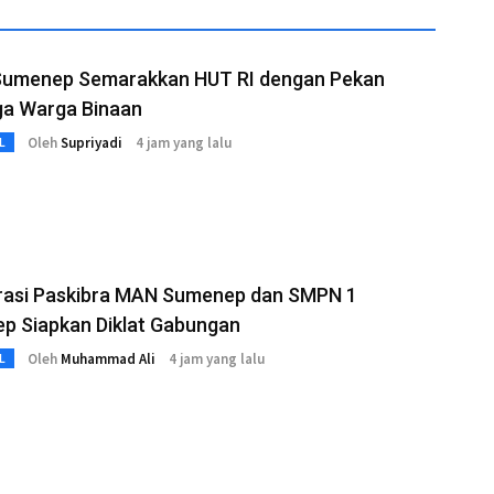
Sumenep Semarakkan HUT RI dengan Pekan
ga Warga Binaan
Oleh
Supriyadi
4 jam yang lalu
L
rasi Paskibra MAN Sumenep dan SMPN 1
p Siapkan Diklat Gabungan
Oleh
Muhammad Ali
4 jam yang lalu
L