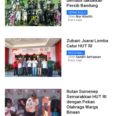
berhasil taklukkan
Persib Bandung
SEPAK BOLA
Oleh
Nor Kholili
baru saja
Zubairi Juarai Lomba
Catur HUT RI
REGIONAL
Oleh
Sandri Setiawan
baru saja
Rutan Sumenep
Semarakkan HUT RI
dengan Pekan
Olahraga Warga
Binaan