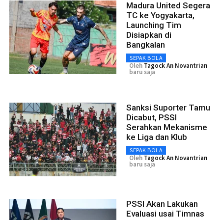
Madura United Segera
TC ke Yogyakarta,
Launching Tim
Disiapkan di
Bangkalan
SEPAK BOLA
Oleh
Tagock An Novantrian
baru saja
Sanksi Suporter Tamu
Dicabut, PSSI
Serahkan Mekanisme
ke Liga dan Klub
SEPAK BOLA
Oleh
Tagock An Novantrian
baru saja
PSSI Akan Lakukan
Evaluasi usai Timnas