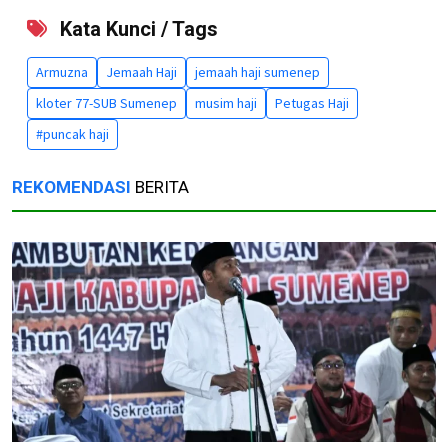
Kata Kunci / Tags
Armuzna
Jemaah Haji
jemaah haji sumenep
kloter 77-SUB Sumenep
musim haji
Petugas Haji
#puncak haji
REKOMENDASI
BERITA