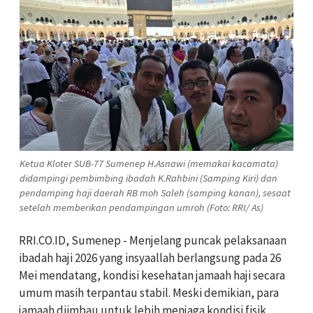
Ketua Kloter SUB-77 Sumenep H.Asnawi (memakai kacamata)
didampingi pembimbing ibadah K.Rahbini (Samping Kiri) dan
pendamping haji daerah RB moh Saleh (samping kanan), sesaat
setelah memberikan pendampingan umroh (Foto: RRI/ As)
RRI.CO.ID, Sumenep - Menjelang puncak pelaksanaan
ibadah haji 2026 yang insyaallah berlangsung pada 26
Mei mendatang, kondisi kesehatan jamaah haji secara
umum masih terpantau stabil. Meski demikian, para
jamaah diimbau untuk lebih menjaga kondisi fisik