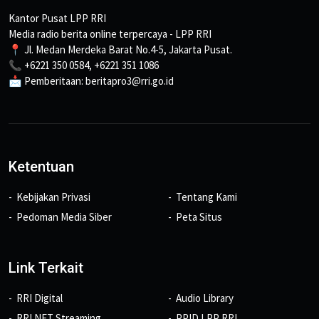
Kantor Pusat LPP RRI
Media radio berita online terpercaya - LPP RRI
📍 Jl. Medan Merdeka Barat No.4-5, Jakarta Pusat.
📞 +6221 350 0584, +6221 351 1086
📩 Pemberitaan: beritapro3@rri.go.id
Ketentuan
Kebijakan Privasi
Tentang Kami
Pedoman Media Siber
Peta Situs
Link Terkait
RRI Digital
Audio Library
RRI NET Streaming
PPID LPP RRI