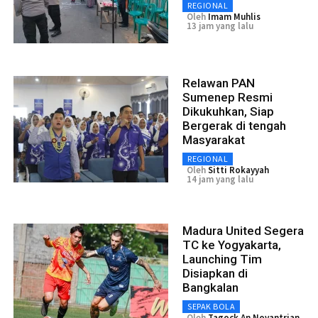
REGIONAL
Oleh
Imam Muhlis
13 jam yang lalu
Relawan PAN
Sumenep Resmi
Dikukuhkan, Siap
Bergerak di tengah
Masyarakat
REGIONAL
Oleh
Sitti Rokayyah
14 jam yang lalu
Madura United Segera
TC ke Yogyakarta,
Launching Tim
Disiapkan di
Bangkalan
SEPAK BOLA
Oleh
Tagock An Novantrian