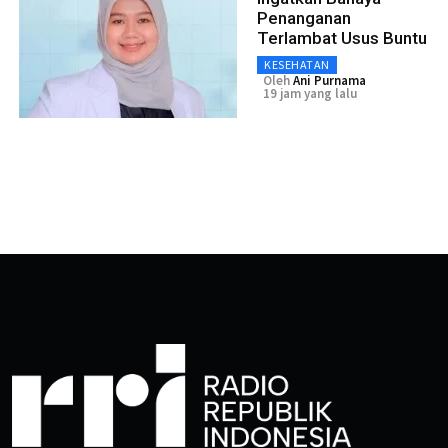
Penanganan
Terlambat Usus Buntu
KESEHATAN
Oleh
Ani Purnama
19 jam yang lalu