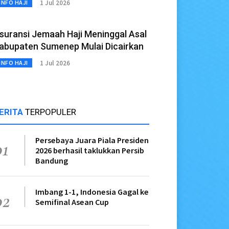
1 Jul 2026
INFO HAJI
suransi Jemaah Haji Meninggal Asal
abupaten Sumenep Mulai Dicairkan
1 Jul 2026
INFO HAJI
ERITA
TERPOPULER
Persebaya Juara Piala Presiden
01
2026 berhasil taklukkan Persib
Bandung
Imbang 1-1, Indonesia Gagal ke
02
Semifinal Asean Cup