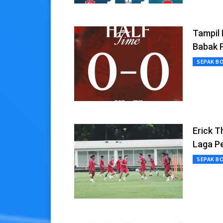
Tampil 
Babak 
SEPAK B
Erick T
Laga P
SEPAK B