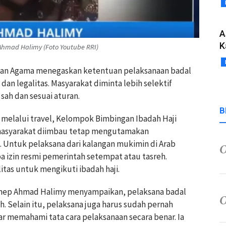
A
K
hmad Halimy (Foto Youtube RRI)
rian Agama menegaskan ketentuan pelaksanaan badal
dan legalitas. Masyarakat diminta lebih selektif
sah dan sesuai aturan.
B
 melalui travel, Kelompok Bimbingan Ibadah Haji
 masyarakat diimbau tetap mengutamakan
. Untuk pelaksana dari kalangan mukimin di Arab
a izin resmi pemerintah setempat atau tasreh.
litas untuk mengikuti ibadah haji.
nep Ahmad Halimy menyampaikan, pelaksana badal
ah. Selain itu, pelaksana juga harus sudah pernah
r memahami tata cara pelaksanaan secara benar. Ia