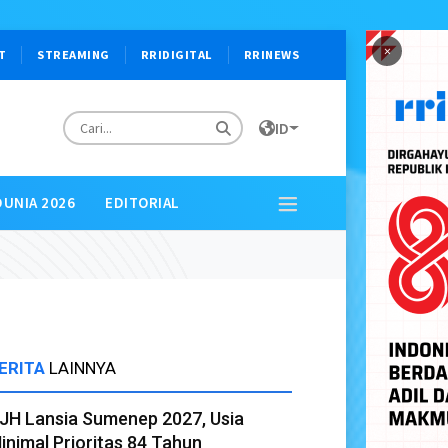
×
T
STREAMING
RRIDIGITAL
RRINEWS
ID
DUNIA 2026
EDITORIAL
ERITA
LAINNYA
JH Lansia Sumenep 2027, Usia
inimal Prioritas 84 Tahun