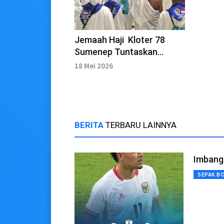
Jemaah Haji Kloter 78
Sumenep Tuntaskan
Umroh Wajib
18 Mei 2026
BERITA
TERBARU LAINNYA
Imbang 
SEPAK B