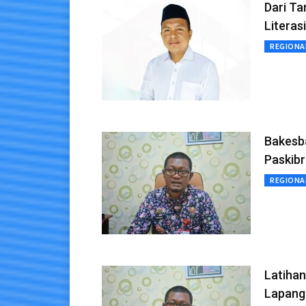
Dari T
Literasi
REGIONA
Bakesb
Paskib
REGIONA
Latihan
Lapang