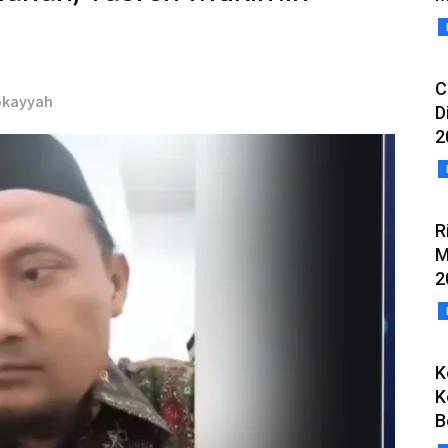
C
Rokayyah
D
2
R
M
2
K
K
B