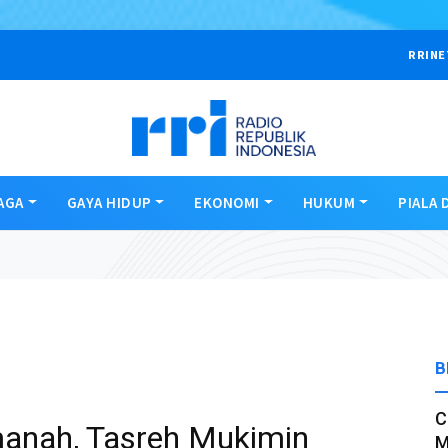
RRINE
AGA
GAYA HIDUP
EKONOMI
HUKUM
PIALA 
B
C
manah, Tasreh Mukimin
M