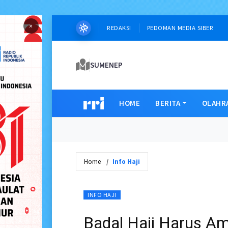
×
REDAKSI
PEDOMAN MEDIA SIBER
SUMENEP
HOME
BERITA
OLAHR
Home
Info Haji
INFO HAJI
Badal Haji Harus A