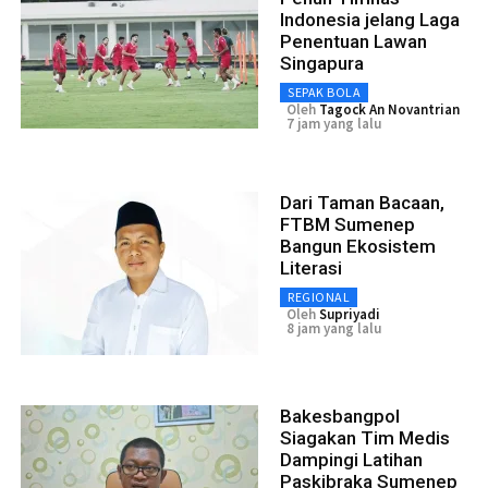
Indonesia jelang Laga
Penentuan Lawan
Singapura
SEPAK BOLA
Oleh
Tagock An Novantrian
7 jam yang lalu
Dari Taman Bacaan,
FTBM Sumenep
Bangun Ekosistem
Literasi
REGIONAL
Oleh
Supriyadi
8 jam yang lalu
Bakesbangpol
Siagakan Tim Medis
Dampingi Latihan
Paskibraka Sumenep