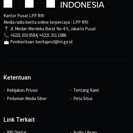
Kantor Pusat LPP RRI
Media radio berita online terpercaya - LPP RRI
📍 Jl. Medan Merdeka Barat No.4-5, Jakarta Pusat.
📞 +6221 350 0584, +6221 351 1086
📩 Pemberitaan: beritapro3@rri.go.id
Ketentuan
Kebijakan Privasi
Tentang Kami
Pedoman Media Siber
Peta Situs
Link Terkait
RRI Digital
Audio Library