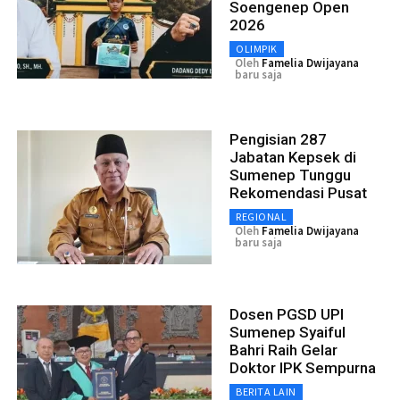
Soengenep Open
2026
OLIMPIK
Oleh
Famelia Dwijayana
baru saja
Pengisian 287
Jabatan Kepsek di
Sumenep Tunggu
Rekomendasi Pusat
REGIONAL
Oleh
Famelia Dwijayana
baru saja
Dosen PGSD UPI
Sumenep Syaiful
Bahri Raih Gelar
Doktor IPK Sempurna
BERITA LAIN