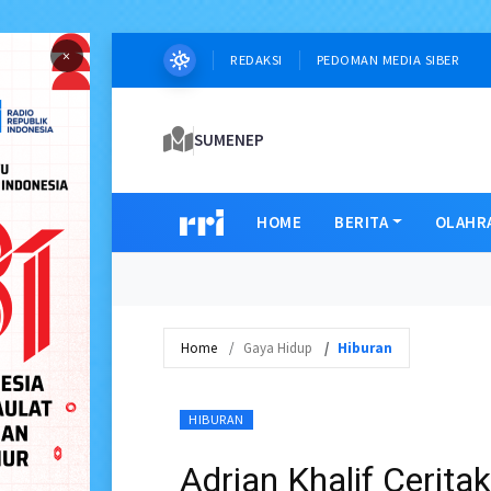
×
REDAKSI
PEDOMAN MEDIA SIBER
SUMENEP
HOME
BERITA
OLAHR
Home
Gaya Hidup
Hiburan
HIBURAN
Adrian Khalif Cerit