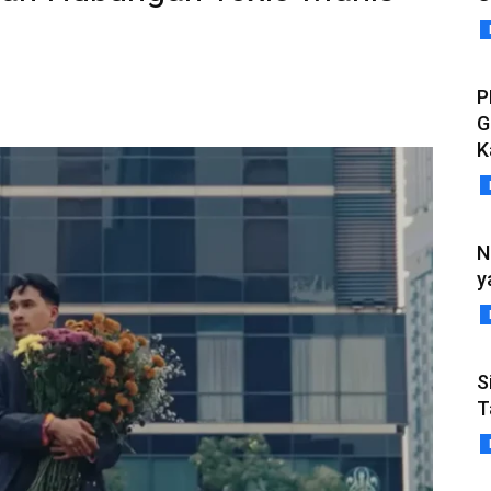
P
G
K
N
y
S
T