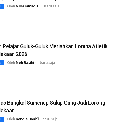
Oleh
Muhammad Ali
baru saja
L
 Pelajar Guluk-Guluk Meriahkan Lomba Atletik
ekaan 2026
Oleh
Moh Rasikin
baru saja
L
as Bangkal Sumenep Sulap Gang Jadi Lorong
dekaan
Oleh
Rendie Danifi
baru saja
L