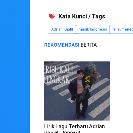
Kata Kunci / Tags
Adrian Khalif
musik Indonesia
rri sumene
REKOMENDASI
BERITA
Lirik Lagu Terbaru Adrian