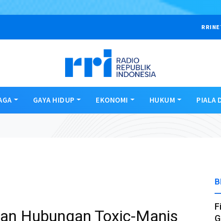
RRINE
AGA
GAYA HIDUP
EKONOMI
HUKUM
PIALA 
B
F
akan Hubungan Toxic-Manis
G