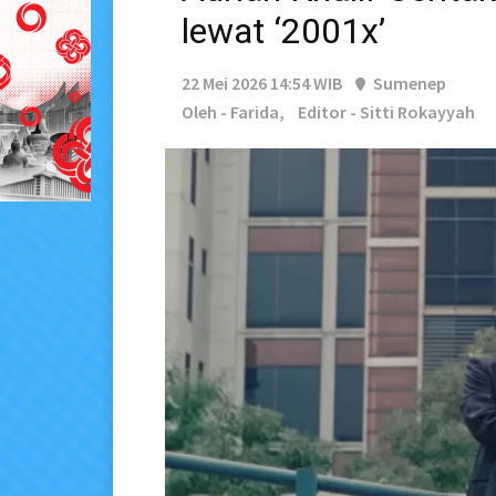
lewat ‘2001x’
22 Mei 2026 14:54 WIB
Sumenep
Oleh - Farida,
Editor - Sitti Rokayyah