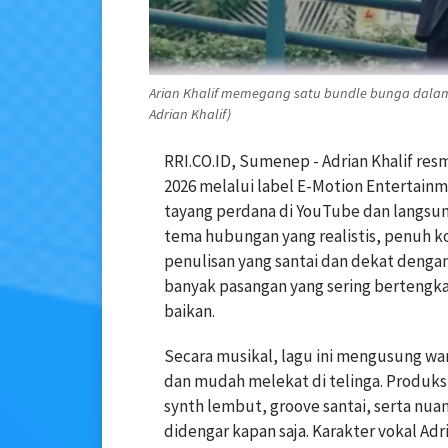
Arian Khalif memegang satu bundle bunga dalam v
Adrian Khalif)
RRI.CO.ID, Sumenep - Adrian Khalif resm
2026 melalui label E-Motion Entertainmen
tayang perdana di YouTube dan langsu
tema hubungan yang realistis, penuh kon
penulisan yang santai dan dekat dengan 
banyak pasangan yang sering bertengk
baikan.
Secara musikal, lagu ini mengusung war
dan mudah melekat di telinga. Produks
synth lembut, groove santai, serta nu
didengar kapan saja. Karakter vokal Ad