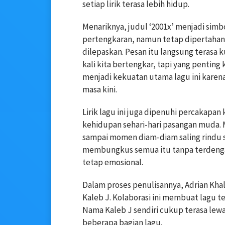
setiap lirik terasa lebih hidup.
Menariknya, judul ‘2001x’ menjadi simb
pertengkaran, namun tetap dipertahank
dilepaskan. Pesan itu langsung terasa k
kali kita bertengkar, tapi yang penting 
menjadi kekuatan utama lagu ini karen
masa kini.
Lirik lagu ini juga dipenuhi percakapan
kehidupan sehari-hari pasangan muda. M
sampai momen diam-diam saling rindu se
membungkus semua itu tanpa terdengar
tetap emosional.
Dalam proses penulisannya, Adrian Khal
Kaleb J. Kolaborasi ini membuat lagu ter
Nama Kaleb J sendiri cukup terasa lew
beberapa bagian lagu.