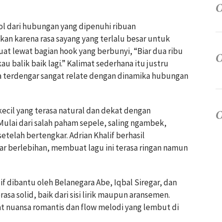
ol dari hubungan yang dipenuhi ribuan
an karena rasa sayang yang terlalu besar untuk
uat lewat bagian hook yang berbunyi, “Biar dua ribu
kau balik baik lagi.” Kalimat sederhana itu justru
a terdengar sangat relate dengan dinamika hubungan
 kecil yang terasa natural dan dekat dengan
ulai dari salah paham sepele, saling ngambek,
telah bertengkar. Adrian Khalif berhasil
 berlebihan, membuat lagu ini terasa ringan namun
if dibantu oleh Belanegara Abe, Iqbal Siregar, dan
asa solid, baik dari sisi lirik maupun aransemen.
at nuansa romantis dan flow melodi yang lembut di