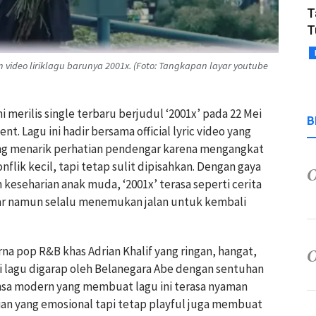
T
T
ideo liriklagu barunya 2001x. (Foto: Tangkapan layar youtube
i merilis single terbaru berjudul ‘2001x’ pada 22 Mei
B
t. Lagu ini hadir bersama official lyric video yang
ng menarik perhatian pendengar karena mengangkat
flik kecil, tapi tetap sulit dipisahkan. Dengan gaya
keseharian anak muda, ‘2001x’ terasa seperti cerita
ar namun selalu menemukan jalan untuk kembali
na pop R&B khas Adrian Khalif yang ringan, hangat,
i lagu digarap oleh Belanegara Abe dengan sentuhan
ansa modern yang membuat lagu ini terasa nyaman
rian yang emosional tapi tetap playful juga membuat