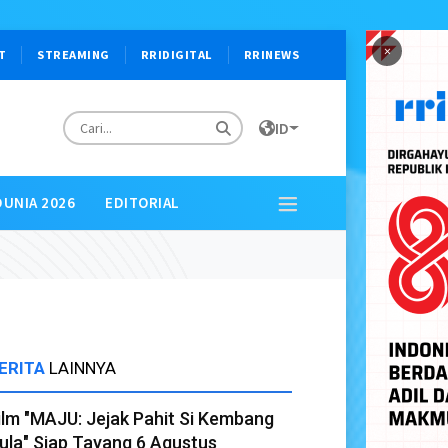
×
T
STREAMING
RRIDIGITAL
RRINEWS
ID
DUNIA 2026
EDITORIAL
ERITA
LAINNYA
ilm "MAJU: Jejak Pahit Si Kembang
ula" Siap Tayang 6 Agustus