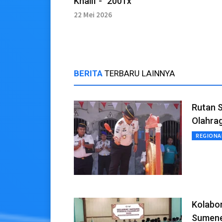
Khalif - "2001x"
22 Mei 2026
BERITA
TERBARU LAINNYA
Rutan 
Olahra
REGIONA
Kolabo
Sumene