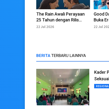
The Rain Awali Perayaan
Good D
25 Tahun dengan Rilis
Buka Er
Single Baru
Single
22 Jul 2026
22 Jul 20
BERITA
TERBARU LAINNYA
Kader 
Seksua
REGIONA