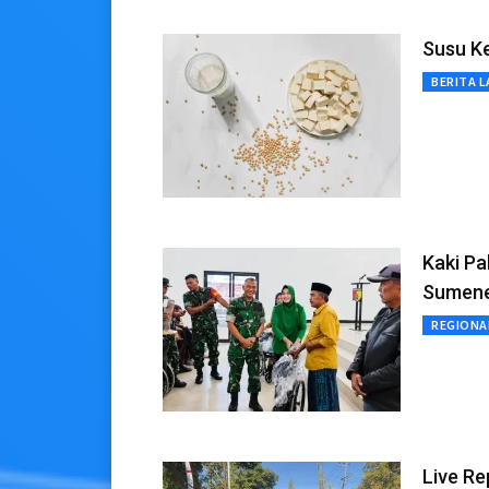
Susu Ke
BERITA L
Kaki Pa
Sumen
REGIONA
Live Re