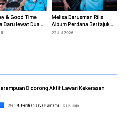
ay & Good Time
Melisa Darusman Rilis
a Baru lewat Dua
Album Perdana Bertajuk
"BEDA"
26
22 Jul 2026
Perempuan Didorong Aktif Lawan Kekerasan
l
Oleh
M. Ferdian Jaya Purnama
baru saja
L