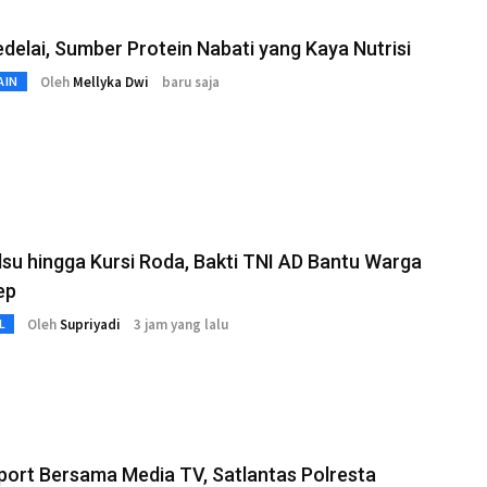
delai, Sumber Protein Nabati yang Kaya Nutrisi
Oleh
Mellyka Dwi
baru saja
AIN
lsu hingga Kursi Roda, Bakti TNI AD Bantu Warga
ep
Oleh
Supriyadi
3 jam yang lalu
L
port Bersama Media TV, Satlantas Polresta