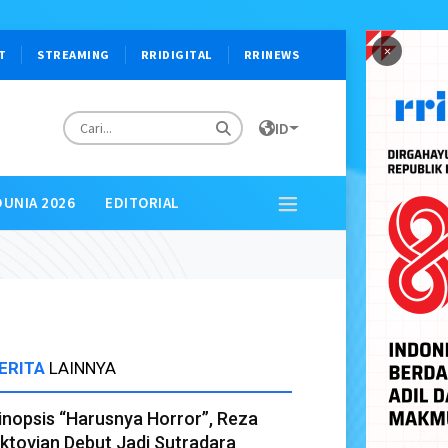
×
T
STREAMING
RRIDIGITAL
RRINEWS
ID
DUNIA 2026
EDITORIAL
ERITA
LAINNYA
inopsis “Harusnya Horror”, Reza
ktovian Debut Jadi Sutradara