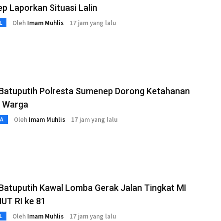
 Laporkan Situasi Lalin
Oleh
Imam Muhlis
17 jam yang lalu
L
 Batuputih Polresta Sumenep Dorong Ketahanan
 Warga
Oleh
Imam Muhlis
17 jam yang lalu
TA
Batuputih Kawal Lomba Gerak Jalan Tingkat MI
HUT RI ke 81
Oleh
Imam Muhlis
17 jam yang lalu
L