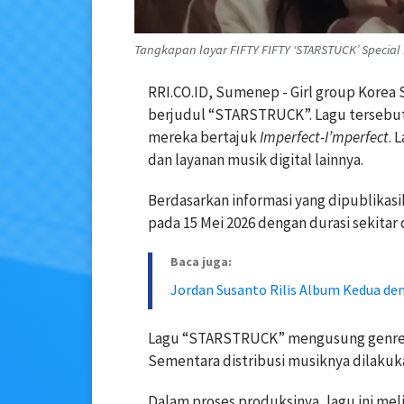
Tangkapan layar FIFTY FIFTY ‘STARSTUCK’ Special
RRI.CO.ID, Sumenep - Girl group Korea S
berjudul “STARSTRUCK”. Lagu tersebut
mereka bertajuk
Imperfect-I’mperfect
. 
dan layanan musik digital lainnya.
Berdasarkan informasi yang dipublikas
pada 15 Mei 2026 dengan durasi sekitar 
Baca juga:
Jordan Susanto Rilis Album Kedua de
Lagu “STARSTRUCK” mengusung genre el
Sementara distribusi musiknya dilakuk
Dalam proses produksinya, lagu ini mel