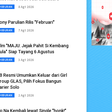
8 Agt 2026
HIBURAN
ony Parulian Rilis "Februari"
7 Agt 2026
HIBURAN
ilm "MAJU: Jejak Pahit Si Kembang
ula" Siap Tayang 6 Agustus
3 Agt 2026
HIBURAN
B Resmi Umumkan Keluar dari Girl
roup GLAS, Pilih Fokus Bangun
arier Solo
2 Agt 2026
HIBURAN
o Na Kembali lewat Single "honk!"