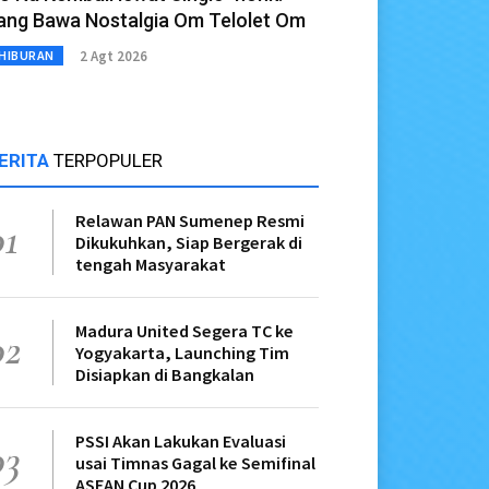
ang Bawa Nostalgia Om Telolet Om
2 Agt 2026
HIBURAN
ERITA
TERPOPULER
Relawan PAN Sumenep Resmi
01
Dikukuhkan, Siap Bergerak di
tengah Masyarakat
Madura United Segera TC ke
02
Yogyakarta, Launching Tim
Disiapkan di Bangkalan
PSSI Akan Lakukan Evaluasi
03
usai Timnas Gagal ke Semifinal
ASEAN Cup 2026