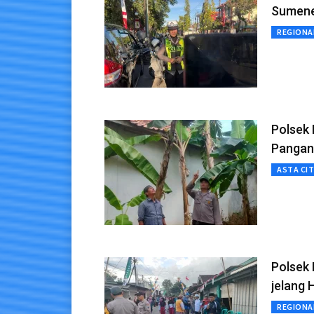
Sumenep
REGIONA
Polsek
Pangan
ASTA CI
Polsek 
jelang 
REGIONA