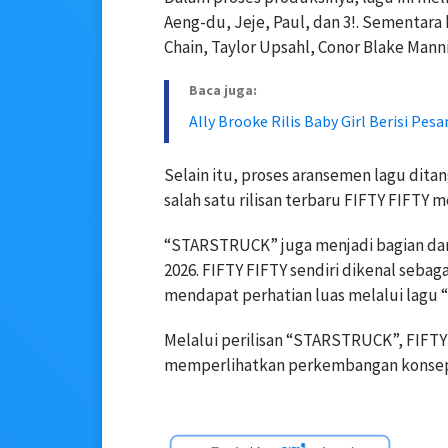
Aeng-du, Jeje, Paul, dan 3!. Sementara
Chain, Taylor Upsahl, Conor Blake Manni
Baca juga:
Ally Brooke Rilis Baby Girl Berisi Pes
Selain itu, proses aransemen lagu ditan
salah satu rilisan terbaru FIFTY FIFTY 
“STARSTRUCK” juga menjadi bagian dar
2026. FIFTY FIFTY sendiri dikenal sebag
mendapat perhatian luas melalui lagu “
Melalui perilisan “STARSTRUCK”, FIFT
memperlihatkan perkembangan konsep 