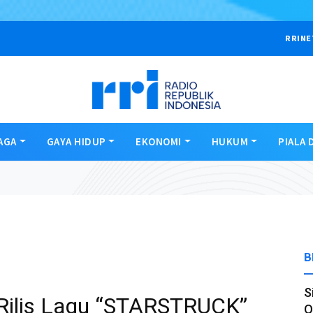
RRINE
AGA
GAYA HIDUP
EKONOMI
HUKUM
PIALA 
B
S
Rilis Lagu “STARSTRUCK”
O