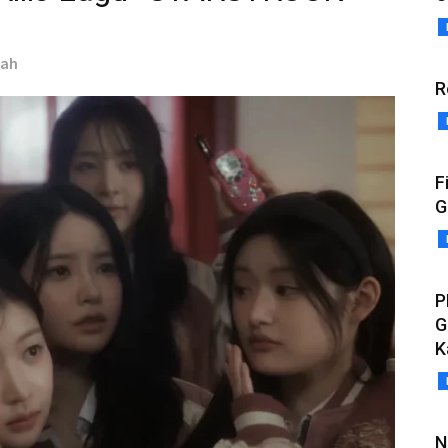
yah
R
F
G
P
G
K
N