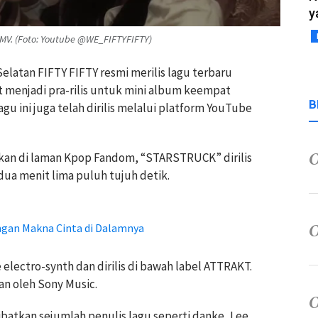
y
 MV. (Foto: Youtube @WE_FIFTYFIFTY)
elatan FIFTY FIFTY resmi merilis lagu terbaru
 menjadi pra-rilis untuk mini album keempat
B
Lagu ini juga telah dirilis melalui platform YouTube
ikan di laman Kpop Fandom, “STARSTRUCK” dirilis
dua menit lima puluh tujuh detik.
ngan Makna Cinta di Dalamnya
ectro-synth dan dirilis di bawah label ATTRAKT.
an oleh Sony Music.
ibatkan sejumlah penulis lagu seperti danke, Lee