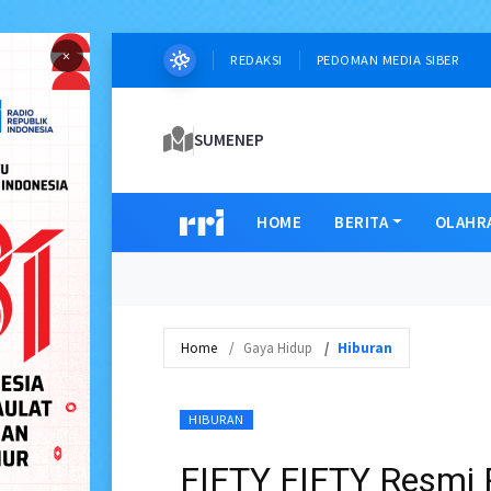
×
REDAKSI
PEDOMAN MEDIA SIBER
SUMENEP
HOME
BERITA
OLAHR
Home
Gaya Hidup
Hiburan
HIBURAN
FIFTY FIFTY Resmi 