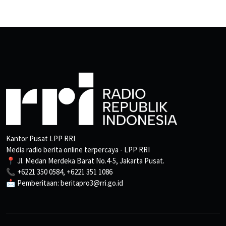
Kantor Pusat LPP RRI
Media radio berita online terpercaya - LPP RRI
📍 Jl. Medan Merdeka Barat No.4-5, Jakarta Pusat.
📞 +6221 350 0584, +6221 351 1086
📩 Pemberitaan: beritapro3@rri.go.id