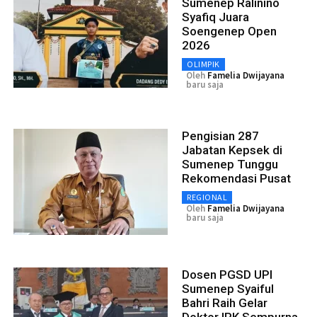
Sumenep Ralinino
Syafiq Juara
Soengenep Open
2026
OLIMPIK
Oleh
Famelia Dwijayana
baru saja
Pengisian 287
Jabatan Kepsek di
Sumenep Tunggu
Rekomendasi Pusat
REGIONAL
Oleh
Famelia Dwijayana
baru saja
Dosen PGSD UPI
Sumenep Syaiful
Bahri Raih Gelar
Doktor IPK Sempurna