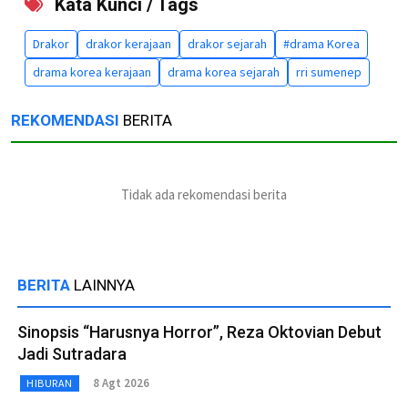
Kata Kunci / Tags
Drakor
drakor kerajaan
drakor sejarah
#drama Korea
drama korea kerajaan
drama korea sejarah
rri sumenep
REKOMENDASI
BERITA
Tidak ada rekomendasi berita
BERITA
LAINNYA
Sinopsis “Harusnya Horror”, Reza Oktovian Debut
Jadi Sutradara
8 Agt 2026
HIBURAN