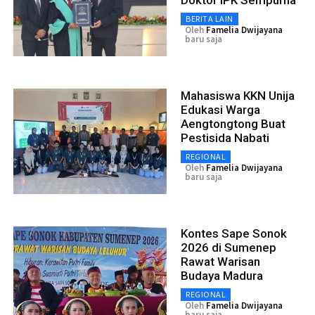
BERITA LAIN
Oleh
Famelia Dwijayana
baru saja
Mahasiswa KKN Unija
Edukasi Warga
Aengtongtong Buat
Pestisida Nabati
REGIONAL
Oleh
Famelia Dwijayana
baru saja
Kontes Sape Sonok
2026 di Sumenep
Rawat Warisan
Budaya Madura
REGIONAL
Oleh
Famelia Dwijayana
baru saja