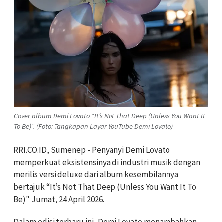
Cover album Demi Lovato “It’s Not That Deep (Unless You Want It
To Be)”. (Foto: Tangkapan Layar YouTube Demi Lovato)
RRI.CO.ID, Sumenep - Penyanyi
Demi Lovato
memperkuat eksistensinya di industri musik dengan
merilis versi deluxe dari album kesembilannya
bertajuk “It’s Not That Deep (Unless You Want It To
Be)" Jumat, 24 April 2026.
Dalam edisi terbaru ini,
Demi Lovato
menambahkan