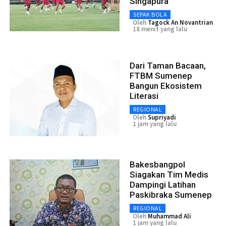
Singapura
SEPAK BOLA
Oleh
Tagock An Novantrian
18 menit yang lalu
Dari Taman Bacaan,
FTBM Sumenep
Bangun Ekosistem
Literasi
REGIONAL
Oleh
Supriyadi
1 jam yang lalu
Bakesbangpol
Siagakan Tim Medis
Dampingi Latihan
Paskibraka Sumenep
REGIONAL
Oleh
Muhammad Ali
1 jam yang lalu