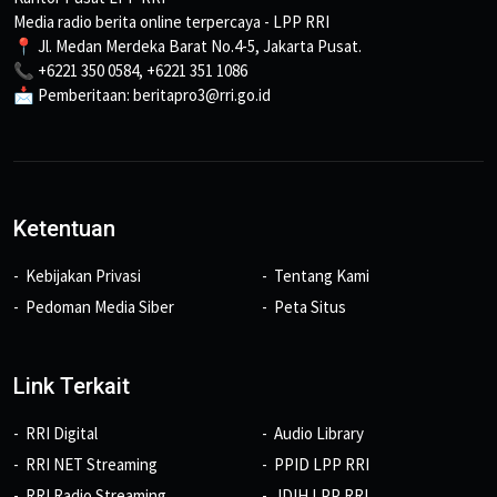
Media radio berita online terpercaya - LPP RRI
📍 Jl. Medan Merdeka Barat No.4-5, Jakarta Pusat.
📞 +6221 350 0584, +6221 351 1086
📩 Pemberitaan: beritapro3@rri.go.id
Ketentuan
Kebijakan Privasi
Tentang Kami
Pedoman Media Siber
Peta Situs
Link Terkait
RRI Digital
Audio Library
RRI NET Streaming
PPID LPP RRI
RRI Radio Streaming
JDIH LPP RRI