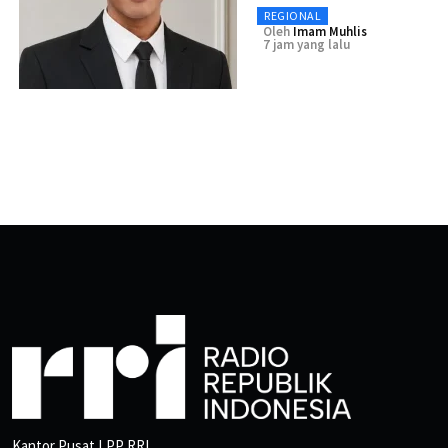
REGIONAL
Oleh
Imam Muhlis
7 jam yang lalu
Kantor Pusat LPP RRI