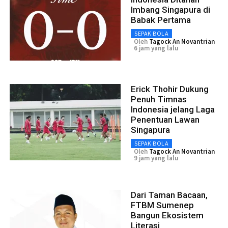
Imbang Singapura di
Babak Pertama
SEPAK BOLA
Oleh
Tagock An Novantrian
6 jam yang lalu
Erick Thohir Dukung
Penuh Timnas
Indonesia jelang Laga
Penentuan Lawan
Singapura
SEPAK BOLA
Oleh
Tagock An Novantrian
9 jam yang lalu
Dari Taman Bacaan,
FTBM Sumenep
Bangun Ekosistem
Literasi