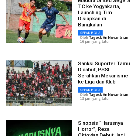
Madura United Segera
TC ke Yogyakarta,
Launching Tim
Disiapkan di
Bangkalan
SEPAK BOLA
Oleh
Tagock An Novantrian
16 jam yang lalu
Sanksi Suporter Tamu
Dicabut, PSSI
Serahkan Mekanisme
ke Liga dan Klub
SEPAK BOLA
Oleh
Tagock An Novantrian
18 jam yang lalu
Sinopsis “Harusnya
Horror”, Reza
Oktovian Debut Jadi