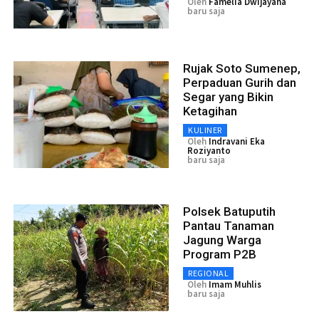
Oleh
Famelia Dwijayana
baru saja
Rujak Soto Sumenep,
Perpaduan Gurih dan
Segar yang Bikin
Ketagihan
KULINER
Oleh
Indravani Eka
Roziyanto
baru saja
Polsek Batuputih
Pantau Tanaman
Jagung Warga
Program P2B
REGIONAL
Oleh
Imam Muhlis
baru saja