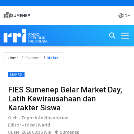
SUMENEP
ID
Home
Ekonomi
Makro
MAKRO
FIES Sumenep Gelar Market Day,
Latih Kewirausahaan dan
Karakter Siswa
Oleh - Tagock An Novantrian
Editor - Faisal Warid
01 Mei 2026 08:36 WIB
Sumenep