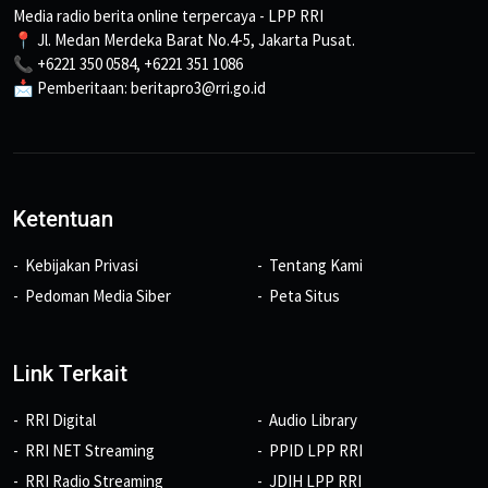
Media radio berita online terpercaya - LPP RRI
📍 Jl. Medan Merdeka Barat No.4-5, Jakarta Pusat.
📞 +6221 350 0584, +6221 351 1086
📩 Pemberitaan: beritapro3@rri.go.id
Ketentuan
Kebijakan Privasi
Tentang Kami
Pedoman Media Siber
Peta Situs
Link Terkait
RRI Digital
Audio Library
RRI NET Streaming
PPID LPP RRI
RRI Radio Streaming
JDIH LPP RRI