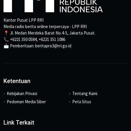
Kantor Pusat LPP RRI
Media radio berita online terpercaya - LPP RRI
📍 Jl. Medan Merdeka Barat No.4-5, Jakarta Pusat.
📞 +6221 350 0584, +6221 351 1086
📩 Pemberitaan: beritapro3@rri.go.id
Ketentuan
Kebijakan Privasi
Tentang Kami
Pedoman Media Siber
Peta Situs
Link Terkait