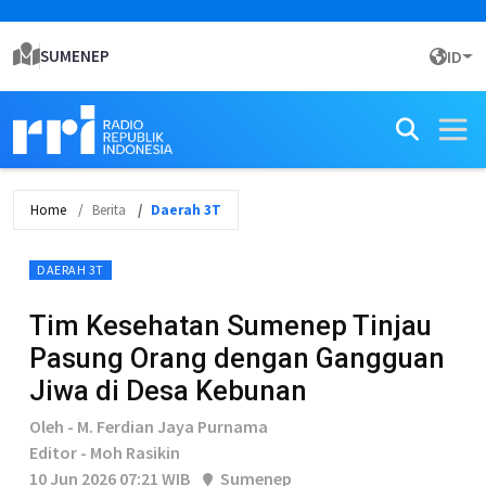
SUMENEP
ID
Home
Berita
Daerah 3T
DAERAH 3T
Tim Kesehatan Sumenep Tinjau
Pasung Orang dengan Gangguan
Jiwa di Desa Kebunan
Oleh - M. Ferdian Jaya Purnama
Editor - Moh Rasikin
10 Jun 2026 07:21 WIB
Sumenep