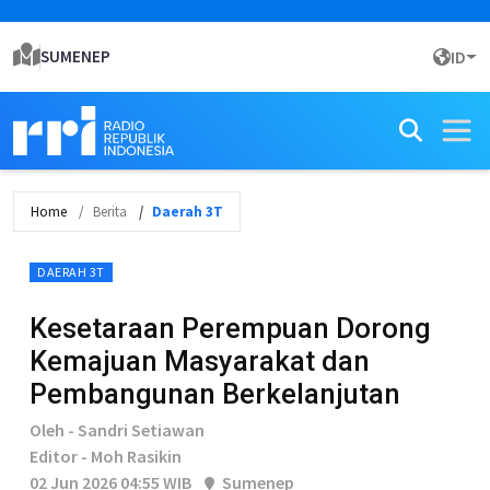
SUMENEP
ID
Home
Berita
Daerah 3T
DAERAH 3T
Kesetaraan Perempuan Dorong
Kemajuan Masyarakat dan
Pembangunan Berkelanjutan
Oleh - Sandri Setiawan
Editor - Moh Rasikin
02 Jun 2026 04:55 WIB
Sumenep