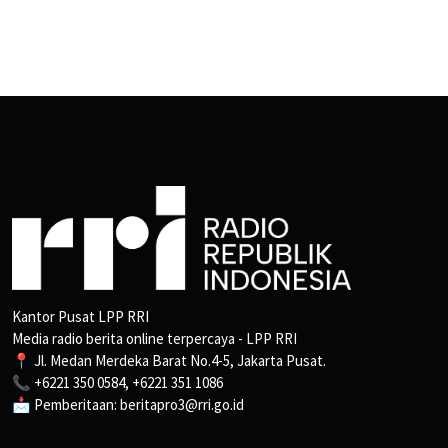
Kantor Pusat LPP RRI
Media radio berita online terpercaya - LPP RRI
📍 Jl. Medan Merdeka Barat No.4-5, Jakarta Pusat.
📞 +6221 350 0584, +6221 351 1086
📩 Pemberitaan: beritapro3@rri.go.id