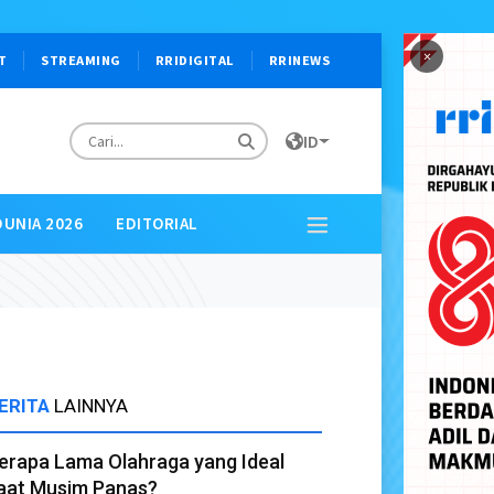
×
T
STREAMING
RRIDIGITAL
RRINEWS
ID
DUNIA 2026
EDITORIAL
ERITA
LAINNYA
erapa Lama Olahraga yang Ideal
aat Musim Panas?