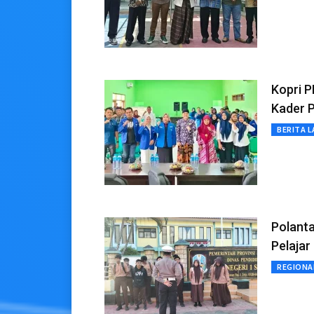
Kopri P
Kader 
BERITA L
Polant
Pelaja
REGIONA