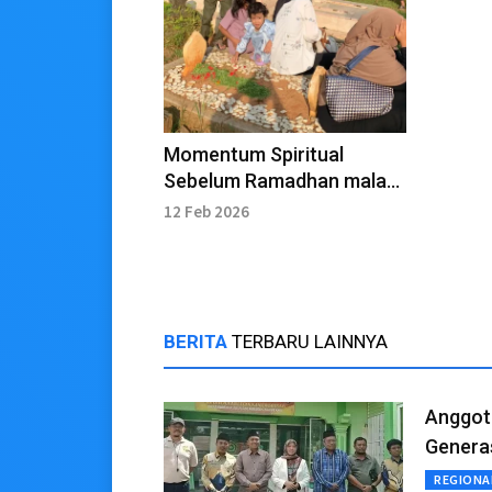
Momentum Spiritual
Sebelum Ramadhan malam
Jumat terakhir
12 Feb 2026
BERITA
TERBARU LAINNYA
Anggot
Generas
REGIONA