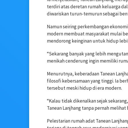
terdiri atas deretan rumah keluarga d
diwariskan turun-temurun sebagai ben
Namun seiring perkembangan ekonomi
modern membuat masyarakat mulai beral
mendorong keinginan untuk hidup lebih
“Sekarang banyak yang lebih mengutam
menikah cenderung ingin memiliki rumah
Menurutnya, keberadaan Tanean Lanjhan
filosofi kebersamaan yang tinggi. Ia b
tersebut meski hidup di era modern.
“Kalau tidak dikenalkan sejak sekara
Tanean Lanjhang tanpa pernah melihat b
Pelestarian rumah adat Tanean Lanjhang
terjaga di tengah arus modernisasi yan