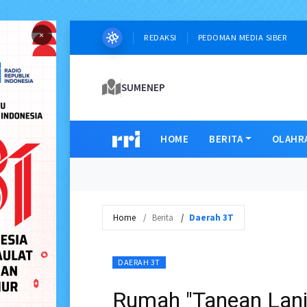
×
REDAKSI
PEDOMAN MEDIA SIBER
SUMENEP
HOME
BERITA
OLAHR
Home
Berita
Daerah 3T
DAERAH 3T
Rumah "Tanean Lanj