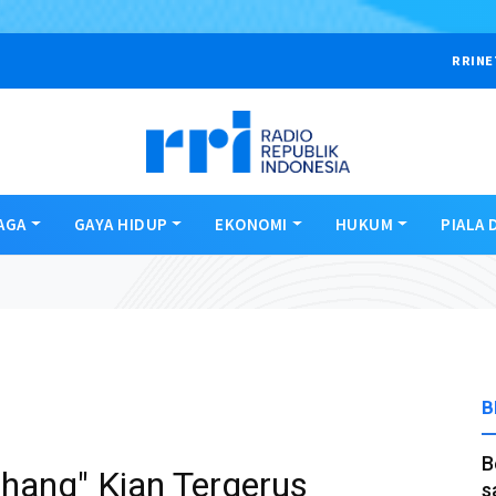
RRINE
AGA
GAYA HIDUP
EKONOMI
HUKUM
PIALA 
B
B
hang" Kian Tergerus
s