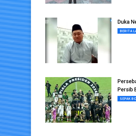
Duka N
BERITA L
Perseba
Persib
SEPAK B