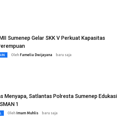
MII Sumenep Gelar SKK V Perkuat Kapasitas
Perempuan
Oleh
Famelia Dwijayana
baru saja
AIN
as Menyapa, Satlantas Polresta Sumenep Edukasi
r SMAN 1
Oleh
Imam Muhlis
baru saja
L