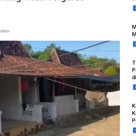
M
sikin
M
T
P
d
K
K
P