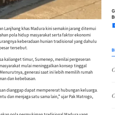
G
B
n Lanjhang khas Madura kini semakin jarang ditemui
han pola hidup masyarakat serta faktor ekonomi
rangnya keberadaan hunian tradisional yang dahulu
esar tersebut.
B
sa kalianget timur, Sumenep, menilai pergeseran
 masyarakat mulai meninggalkan konsep tinggal
Menurutnya, generasi saat ini lebih memilih rumah
nan dan kebebasan.
asan dianggap dapat mempererat hubungan keluarga.
u dan menjaga satu sama lain,” ujar Pak Matrogo,
pakan pola permukiman tradisional Madura yang