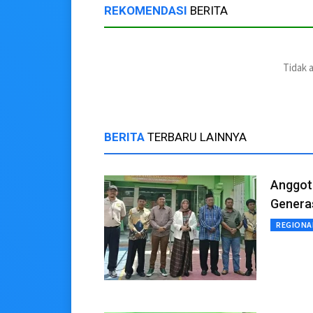
REKOMENDASI
BERITA
Tidak 
BERITA
TERBARU LAINNYA
Anggot
Generas
REGIONA