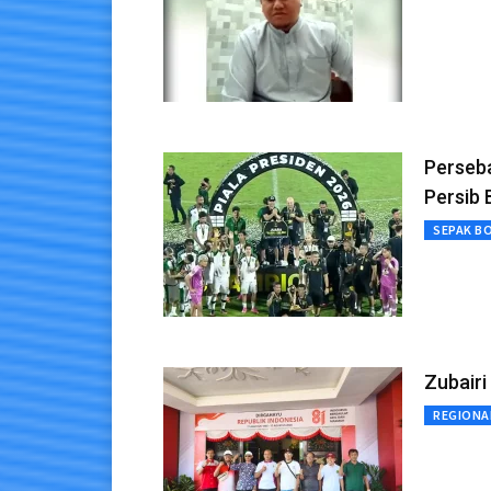
Perseba
Persib
SEPAK B
Zubairi
REGIONA