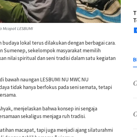
T
T
na Mcopat LESBUMI
 budaya lokal terus dilakukan dengan berbagai cara.
en Sumenep, sekelompok masyarakat memilih
ilai spiritual dan seni tradisi dalam satu kegiatan
B
 di bawah naungan LESBUMI NU MWC NU
aya tidak hanya berfokus pada seni semata, tetapi
bersama.
yak, menjelaskan bahwa konsep ini sengaja
samaan sekaligus menjaga ruh tradisi.
latihan macapat, tapi juga menjadi ajang silaturahmi