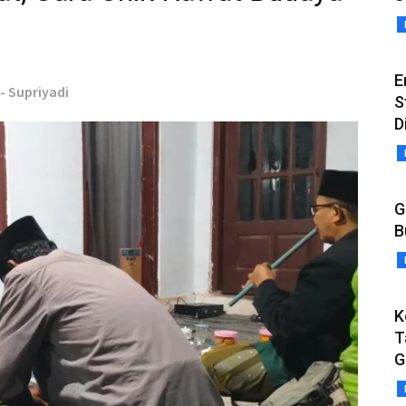
E
 - Supriyadi
S
D
G
B
K
T
G