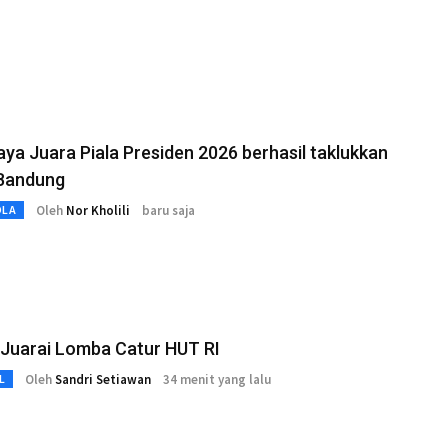
ya Juara Piala Presiden 2026 berhasil taklukkan
 Bandung
Oleh
Nor Kholili
baru saja
OLA
 Juarai Lomba Catur HUT RI
Oleh
Sandri Setiawan
34 menit yang lalu
L