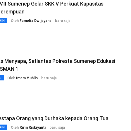
MII Sumenep Gelar SKK V Perkuat Kapasitas
Perempuan
Oleh
Famelia Dwijayana
baru saja
AIN
as Menyapa, Satlantas Polresta Sumenep Edukasi
r SMAN 1
Oleh
Imam Muhlis
baru saja
L
estapa Orang yang Durhaka kepada Orang Tua
Oleh
Ririn Riskiyanti
baru saja
AIN