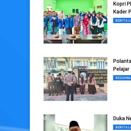
Kopri P
Kader 
BERITA L
Polant
Pelaja
REGIONA
Duka N
BERITA L