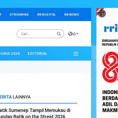
×
T
STREAMING
RRIDIGITAL
RRINEWS
ID
DUNIA 2026
EDITORIAL
ERITA
LAINNYA
atik Sumenep Tampil Memukau di
unday Batik on the Street 2026