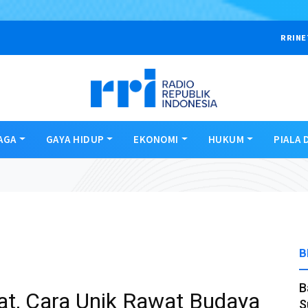
RRINE
AGA
GAYA HIDUP
EKONOMI
HUKUM
PIALA 
B
B
pat, Cara Unik Rawat Budaya
S