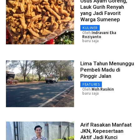
Usus Ayam Goreng,
Lauk Gurih Renyah
yang Jadi Favorit
Warga Sumenep
KULINER
Oleh
Indravani Eka
Roziyanto
baru saja
Lima Tahun Menunggu
Pembeli Madu di
Pinggir Jalan
FEATURES
Oleh
Moh Rasikin
baru saja
Arif Rasakan Manfaat
JKN, Kepesertaan
Aktif Jadi Kunci