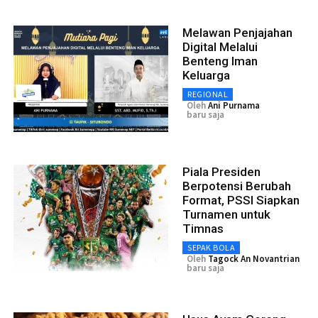
Melawan Penjajahan
Digital Melalui
Benteng Iman
Keluarga
REGIONAL
Oleh
Ani Purnama
baru saja
Piala Presiden
Berpotensi Berubah
Format, PSSI Siapkan
Turnamen untuk
Timnas
SEPAK BOLA
Oleh
Tagock An Novantrian
baru saja