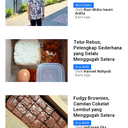
REGIONAL
Oleh
Nuzi Widia Iswari
Ardila
baru saja
Telur Rebus,
Pelengkap Sederhana
yang Selalu
Menggugah Selera
KULINER
Oleh
Hairoel Wahyudi
baru saja
Fudgy Brownies,
Camilan Cokelat
Lembut yang
Menggugah Selera
KULINER
Oleh
Indravani Eka