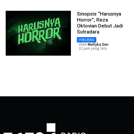
Sinopsis “Harusnya
Horror”, Reza
Oktovian Debut Jadi
Sutradara
HIBURAN
Oleh
Mellyka Dwi
22 jam yang lalu