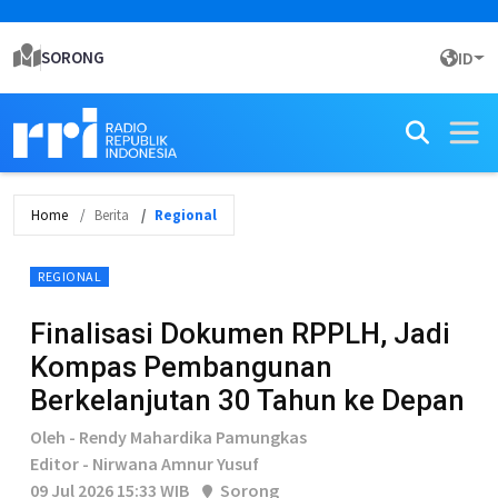
SORONG
ID
Home
Berita
Regional
REGIONAL
Finalisasi Dokumen RPPLH, Jadi
Kompas Pembangunan
Berkelanjutan 30 Tahun ke Depan
Oleh - Rendy Mahardika Pamungkas
Editor - Nirwana Amnur Yusuf
09 Jul 2026 15:33 WIB
Sorong