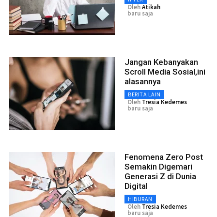
Oleh
Atikah
baru saja
Jangan Kebanyakan
Scroll Media Sosial,ini
alasannya
BERITA LAIN
Oleh
Tresia Kedemes
baru saja
Fenomena Zero Post
Semakin Digemari
Generasi Z di Dunia
Digital
HIBURAN
Oleh
Tresia Kedemes
baru saja