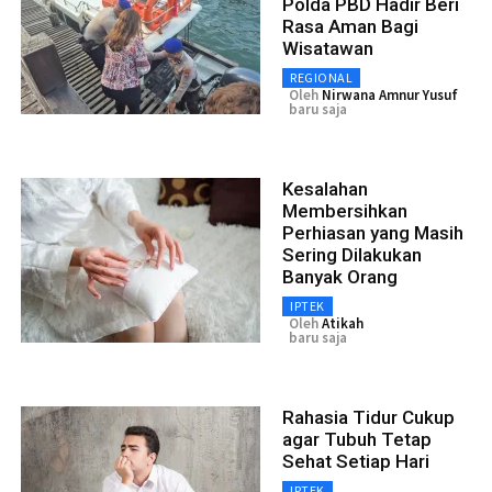
Polda PBD Hadir Beri
Rasa Aman Bagi
Wisatawan
REGIONAL
Oleh
Nirwana Amnur Yusuf
baru saja
Kesalahan
Membersihkan
Perhiasan yang Masih
Sering Dilakukan
Banyak Orang
IPTEK
Oleh
Atikah
baru saja
Rahasia Tidur Cukup
agar Tubuh Tetap
Sehat Setiap Hari
IPTEK