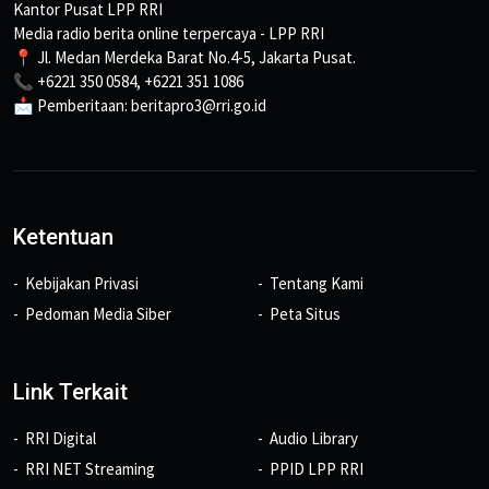
Kantor Pusat LPP RRI
Media radio berita online terpercaya - LPP RRI
📍 Jl. Medan Merdeka Barat No.4-5, Jakarta Pusat.
📞 +6221 350 0584, +6221 351 1086
📩 Pemberitaan: beritapro3@rri.go.id
Ketentuan
Kebijakan Privasi
Tentang Kami
Pedoman Media Siber
Peta Situs
Link Terkait
RRI Digital
Audio Library
RRI NET Streaming
PPID LPP RRI