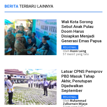
BERITA
TERBARU LAINNYA
Wali Kota Sorong
Sebut Anak Pulau
Doom Harus
Disiapkan Menjadi
Generasi Emas Papua
REGIONAL
Oleh
Husni Laing
57 menit yang lalu
Latsar CPNS Pemprov
PBD Masuk Tahap
Akhir, Penutupan
Dijadwalkan
September
REGIONAL
Oleh
Muhammad
Zulkarnain Wijaya
2 jam yang lalu