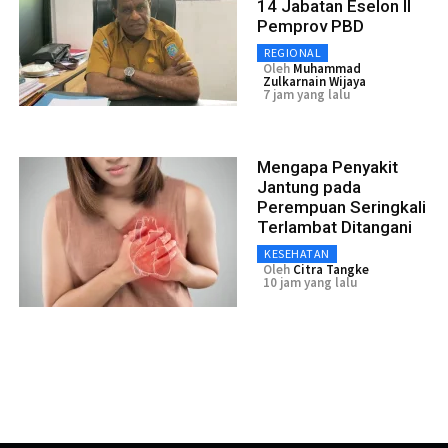
14 Jabatan Eselon II
Pemprov PBD
REGIONAL
Oleh
Muhammad
Zulkarnain Wijaya
7 jam yang lalu
Mengapa Penyakit
Jantung pada
Perempuan Seringkali
Terlambat Ditangani
KESEHATAN
Oleh
Citra Tangke
10 jam yang lalu