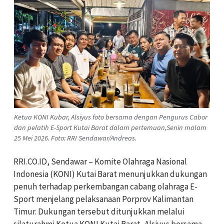
Ketua KONI Kubar, Alsiyus foto bersama dengan Pengurus Cabor
dan pelatih E-Sport Kutai Barat dalam pertemuan,Senin malam
25 Mei 2026. Foto: RRI Sendawar/Andreas.
RRI.CO.ID, Sendawar – Komite Olahraga Nasional
Indonesia (KONI) Kutai Barat menunjukkan dukungan
penuh terhadap perkembangan cabang olahraga E-
Sport menjelang pelaksanaan Porprov Kalimantan
Timur. Dukungan tersebut ditunjukkan melalui
silaturahmi Ketua KONI Kutai Barat, Alsiyus bersama