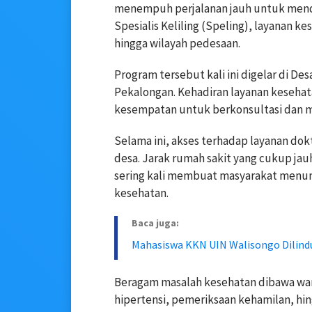
menempuh perjalanan jauh untuk menda
Spesialis Keliling (Speling), layanan k
hingga wilayah pedesaan.
Program tersebut kali ini digelar di D
Pekalongan. Kehadiran layanan keseha
kesempatan untuk berkonsultasi dan me
Selama ini, akses terhadap layanan dok
desa. Jarak rumah sakit yang cukup jau
sering kali membuat masyarakat menu
kesehatan.
Baca juga:
Mahasiswa KKN UIN Walisongo Dilind
Beragam masalah kesehatan dibawa warg
hipertensi, pemeriksaan kehamilan, hi