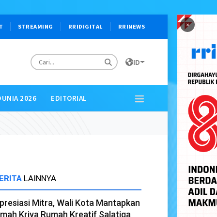
×
T
STREAMING
RRIDIGITAL
RRINEWS
ID
DUNIA 2026
EDITORIAL
ERITA
LAINNYA
presiasi Mitra, Wali Kota Mantapkan
mah Kriya Rumah Kreatif Salatiga