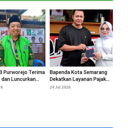
B Purworejo Terima
Bapenda Kota Semarang
 dan Luncurkan
Dekatkan Layanan Pajak
m SEMAR di Harlah
lewat Pakde Semar Jalan-
26
24 Jul 2026
Jalan