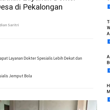
Desa di Pekalongan
T
dian Saritri
W
A
A
Dapat Layanan Dokter Spesialis Lebih Dekat dan
B
ialis Jemput Bola
H
M