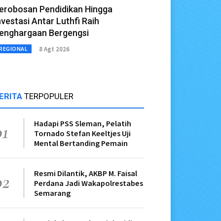
erobosan Pendidikan Hingga
nvestasi Antar Luthfi Raih
enghargaan Bergengsi
8 Agt 2026
REGIONAL
ERITA
TERPOPULER
Hadapi PSS Sleman, Pelatih
01
Tornado Stefan Keeltjes Uji
Mental Bertanding Pemain
Resmi Dilantik, AKBP M. Faisal
02
Perdana Jadi Wakapolrestabes
Semarang