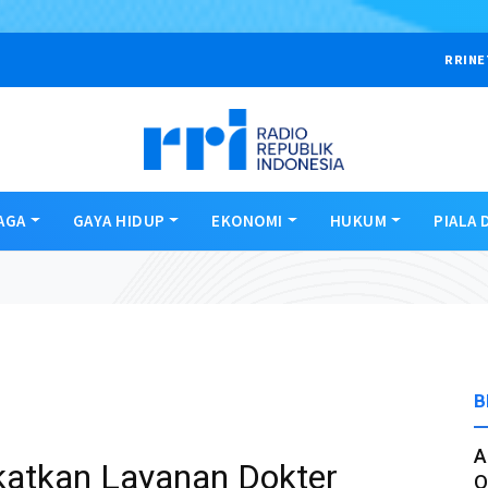
RRINE
AGA
GAYA HIDUP
EKONOMI
HUKUM
PIALA 
B
A
katkan Layanan Dokter
O