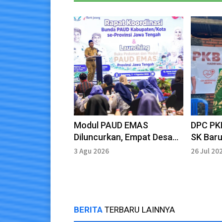
Modul PAUD EMAS
DPC PK
Diluncurkan, Empat Desa
SK Baru
Jadi Percontohan di
Progra
3 Agu 2026
26 Jul 20
Jateng
ke-26
BERITA
TERBARU LAINNYA