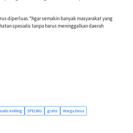
us diperluas. “Agar semakin banyak masyarakat yang
atan spesialis tanpa harus meninggalkan daerah
alis keliling
SPELING
gratis
Warga Desa