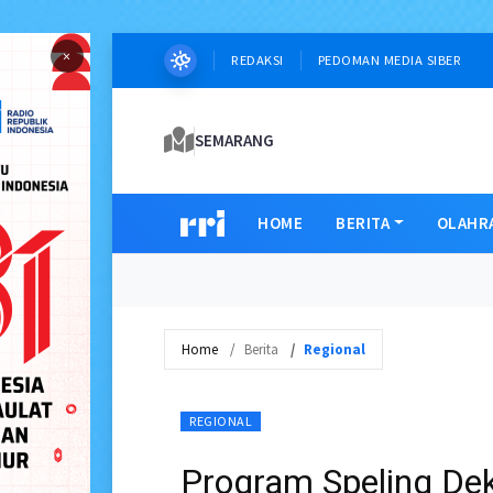
×
REDAKSI
PEDOMAN MEDIA SIBER
SEMARANG
HOME
BERITA
OLAHR
Home
Berita
Regional
REGIONAL
Program Speling De