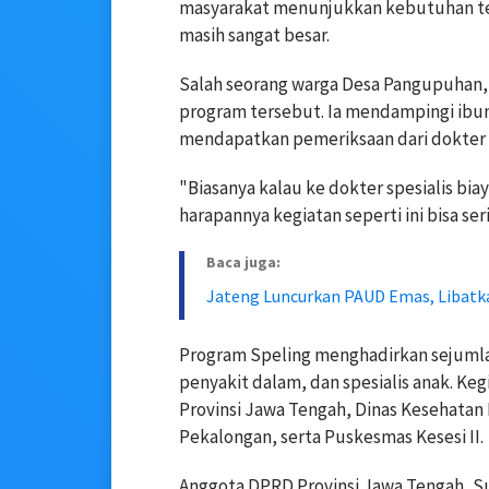
masyarakat menunjukkan kebutuhan ter
masih sangat besar.
Salah seorang warga Desa Pangupuhan,
program tersebut. Ia mendampingi ibun
mendapatkan pemeriksaan dari dokter s
"Biasanya kalau ke dokter spesialis biay
harapannya kegiatan seperti ini bisa ser
Baca juga:
Jateng Luncurkan PAUD Emas, Libatk
Program Speling menghadirkan sejumlah 
penyakit dalam, dan spesialis anak. Ke
Provinsi Jawa Tengah, Dinas Kesehatan
Pekalongan, serta Puskesmas Kesesi II.
Anggota DPRD Provinsi Jawa Tengah, S