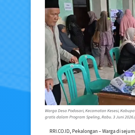
Warga Desa Podosari, Kecamatan Kesesi, Kabupa
gratis dalam Program Speling, Rabu. 3 Juni 2026.(
RRI.CO.ID, Pekalongan – Warga di sejum