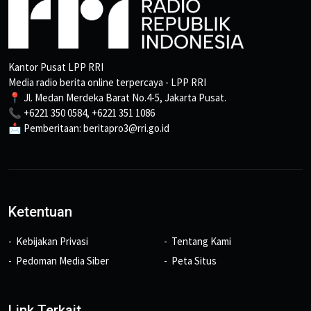
Kantor Pusat LPP RRI
Media radio berita online terpercaya - LPP RRI
📍 Jl. Medan Merdeka Barat No.4-5, Jakarta Pusat.
📞 +6221 350 0584, +6221 351 1086
📩 Pemberitaan: beritapro3@rri.go.id
Ketentuan
Kebijakan Privasi
Tentang Kami
Pedoman Media Siber
Peta Situs
Link Terkait