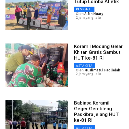
Tutup Lomba Atletik
REGIONAL
Oleh
Alfin Nuary
2 jam yang lalu
Koramil Modung Gelar
Khitan Gratis Sambut
HUT ke-81 RI
ASTA CITA
Oleh
Muslimatul Fadlielah
2 jam yang lalu
Babinsa Koramil
Geger Gembleng
Paskibra jelang HUT
ke-81 RI
ASTA CITA