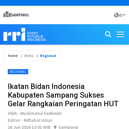
SAMPANG
ID
Home
Berita
Regional
REGIONAL
Ikatan Bidan Indonesia
Kabupaten Sampang Sukses
Gelar Rangkaian Peringatan HUT
Oleh - Muslimatul Fadlielah
Editor - Miftahol Umar
28 Jun 2026 13:01 WIB
Sampang