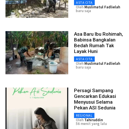
ASTA CITA
Oleh
Muslimatul Fadlielah
baru saja
Asa Baru Ibu Rohimah,
Babinsa Bangkalan
Bedah Rumah Tak
Layak Huni
ASTA CITA
Oleh
Muslimatul Fadlielah
baru saja
Persagi Sampang
Gencarkan Edukasi
Menyusui Selama
Pekan ASI Sedunia
REGIONAL
Oleh
Tahiruddin
56 menit yang lalu