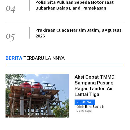
Polisi Sita Puluhan Sepeda Motor saat
04
Bubarkan Balap Liar di Pamekasan
Prakiraan Cuaca Maritim Jatim, 8 Agustus
05
2026
BERITA
TERBARU LAINNYA
Aksi Cepat TMMD
Sampang Pasang
Pagar Tandon Air
Lantai Tiga
REGIONAL
Oleh
Rini Suciati
baru saja