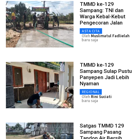
TMMD ke-129
Sampang: TNI dan
Warga Kebal-Kebut
Pengecoran Jalan
ASTA CITA
Oleh
Muslimatul Fadlielah
baru saja
TMMD ke-129
Sampang Sulap Pustu
Panyepen Jadi Lebih
Nyaman
REGIONAL
Oleh
Rini Suciati
baru saja
Satgas TMMD 129
Sampang Pasang
Tandon Air Bersih