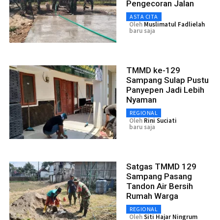
Pengecoran Jalan
ASTA CITA
Oleh
Muslimatul Fadlielah
baru saja
TMMD ke-129
Sampang Sulap Pustu
Panyepen Jadi Lebih
Nyaman
REGIONAL
Oleh
Rini Suciati
baru saja
Satgas TMMD 129
Sampang Pasang
Tandon Air Bersih
Rumah Warga
REGIONAL
Oleh
Siti Hajar Ningrum