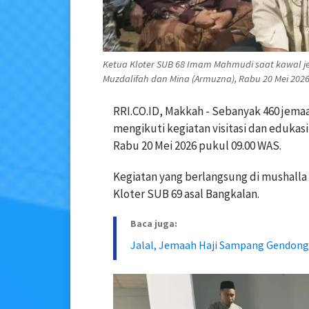
Ketua Kloter SUB 68 Imam Mahmudi saat kawal jem
Muzdalifah dan Mina (Armuzna), Rabu 20 Mei 2026 
RRI.CO.ID, Makkah - Sebanyak 460 jema
mengikuti kegiatan visitasi dan edukas
Rabu 20 Mei 2026 pukul 09.00 WAS.
Kegiatan yang berlangsung di mushalla 
Kloter SUB 69 asal Bangkalan.
Baca juga:
Jalal, Jemaah Haji Sampang Gendong 