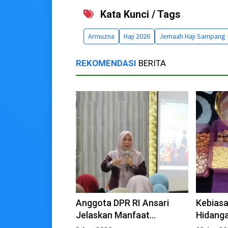
Kata Kunci / Tags
Armuzna
Haji 2026
Jemaah Haji Sampang
REKOMENDASI
BERITA
Anggota DPR RI Ansari
Kebias
Jelaskan Manfaat
Hidanga
Pengelolaan Keuangan Haji
Tengah 