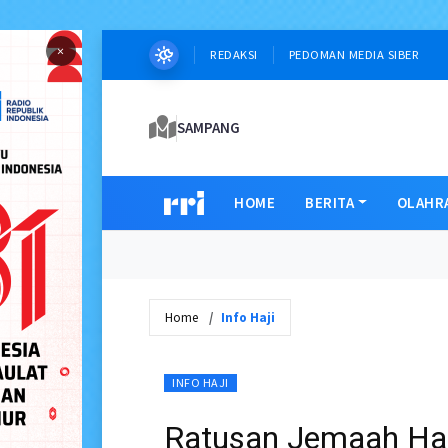
×
REDAKSI
PEDOMAN MEDIA SIBER
SAMPANG
HOME
BERITA
OLAHR
Home
Info Haji
INFO HAJI
Ratusan Jemaah Haji