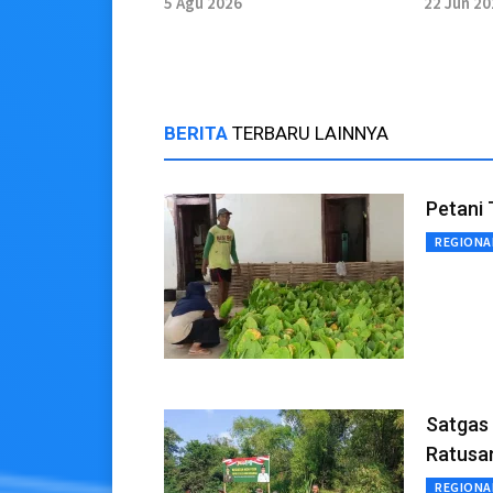
5 Agu 2026
22 Jun 2
BERITA
TERBARU LAINNYA
Petani
REGIONA
Satgas
Ratusa
REGIONA