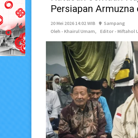
Persiapan Armuzna 
20 Mei 2026 14:02 WIB
Sampang
Oleh - Khairul Umam,
Editor - Miftahol