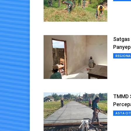
Satgas
Panyep
REGIONA
TMMD S
Percep
ASTA CI