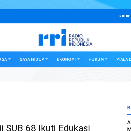
RRINE
AGA
GAYA HIDUP
EKONOMI
HUKUM
PIALA 
B
A
 SUB 68 Ikuti Edukasi
M