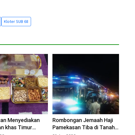
Kloter SUB 68
aan Menyediakan
Rombongan Jemaah Haji
n khas Timur
Pamekasan Tiba di Tanah
usai Pulang Haji
Air