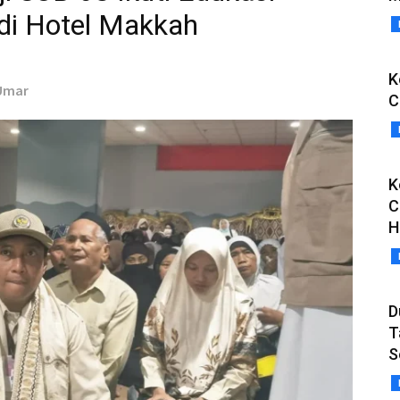
di Hotel Makkah
K
 Umar
C
K
C
H
D
T
S