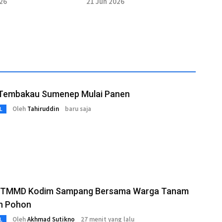
026
21 Jun 2026
 Tembakau Sumenep Mulai Panen
Oleh
Tahiruddin
baru saja
L
 TMMD Kodim Sampang Bersama Warga Tanam
n Pohon
Oleh
Akhmad Sutikno
27 menit yang lalu
L