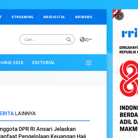
×
T
STREAMING
RRIDIGITAL
RRINEWS
ID
DUNIA 2026
EDITORIAL
ERITA
LAINNYA
nggota DPR RI Ansari Jelaskan
anfaat Pengelolaan Keuangan Haji