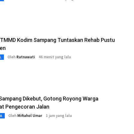
 TMMD Kodim Sampang Tuntaskan Rehab Pustu
en
Oleh
Ratnawati
46 menit yang lalu
L
ampang Dikebut, Gotong Royong Warga
at Pengecoran Jalan
Oleh
Miftahol Umar
1 jam yang lalu
TA