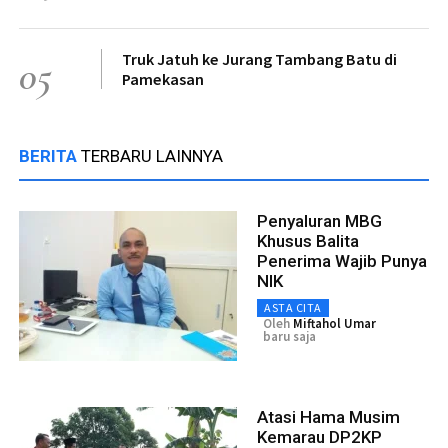
Truk Jatuh ke Jurang Tambang Batu di
05
Pamekasan
BERITA
TERBARU LAINNYA
Penyaluran MBG
Khusus Balita
Penerima Wajib Punya
NIK
ASTA CITA
Oleh
Miftahol Umar
baru saja
Atasi Hama Musim
Kemarau DP2KP